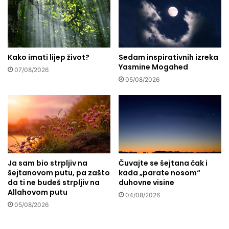
s
e
t
d
i
v
n
o
i
r
Kako imati lijep život?
Sedam inspirativnih izreka
i
Yasmine Mogahed
š
07/08/2026
t
05/08/2026
a
:
K
o
j
e
b
Ja sam bio strpljiv na
Čuvajte se šejtana čak i
i
šejtanovom putu, pa zašto
kada „parate nosom“
l
da ti ne budeš strpljiv na
duhovne visine
j
Allahovom putu
04/08/2026
k
05/08/2026
e
s
a