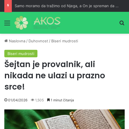
Samo moramo da tražimo od Njega, a On je spreman da nam usliši
Meni
Pr
Naslovna
/
Duhovnost
/
Biseri mudrosti
Biseri mudrosti
Šejtan je provalnik, ali
nikada ne ulazi u prazno
srce!
01/04/2026
1,505
1 minut čitanja