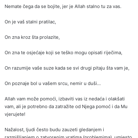
Nemate čega da se bojite, jer je Allah stalno tu za vas.
On je vaš stalni pratilac,
On zna kroz šta prolazite,
On zna te osjećaje koji se teško mogu opisati riječima,
On razumije vaše suze kada se svi drugi pitaju šta vam je,
On poznaje bol u vašem srcu, nemir u duši…
Allah vam može pomoći, izbaviti vas iz nedaća i olakšati
vam, ali je potrebno da zatražite od Njega pomoć i da Mu
vjerujete!
Nažalost, ljudi često budu zauzeti gledanjem i
razmišljanjem o zatvorenim vratima (problemima), umjesto