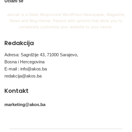
Učlani se
Jannah is a Clean Responsive WordPress Newspaper, Magazine,
News and Blog theme. Packed with options that allow you to
completely customize your website to your needs.
Redakcija
Adresa: Sagrdžije 43, 71000 Sarajevo,
Bosna i Hercegovina
E-mail :
info@akos.ba
redakcija@akos.ba
Kontakt
marketing@akos.ba