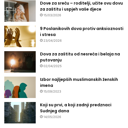
Dove za sreću – roditelji, učite ovu dovu
r
za zaštitu i uspjeh vaše djece
ž
15/03/2026
a
v
a
9 Poslanikovih dova protiv anksioznosti
t
i stresa
i
23/04/2026
?
Dova za zaštitu od nesreća i belaja na
putovanju
02/04/2025
Izbor najljepših muslimanskih ženskih
imena
15/09/2023
Koji su prvi, a koji zadnji predznaci
Sudnjeg dana
14/05/2026