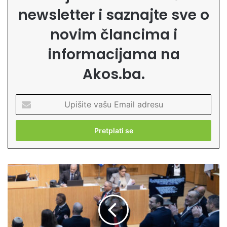
newsletter i saznajte sve o
novim člancima i
informacijama na
Akos.ba.
U
p
i
š
i
t
e
N
v
o
a
v
š
i
u
z
E
a
m