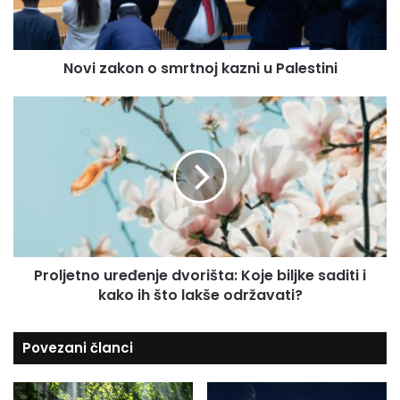
k
a
o
i
n
l
Novi zakon o smrtnoj kazni u Palestini
o
a
s
d
m
P
r
r
r
e
t
o
s
n
l
u
o
j
j
e
k
t
a
n
z
o
Proljetno uređenje dvorišta: Koje biljke saditi i
n
u
i
kako ih što lakše održavati?
r
u
e
P
đ
Povezani članci
a
e
l
n
e
j