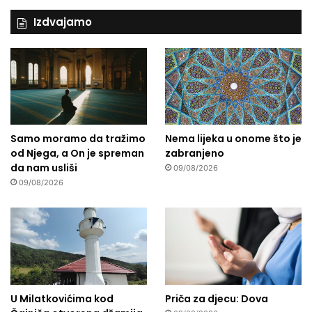
Izdvajamo
Samo moramo da tražimo
Nema lijeka u onome što je
od Njega, a On je spreman
zabranjeno
da nam usliši
09/08/2026
09/08/2026
U Milatkovićima kod
Priča za djecu: Dova