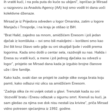
ih vratiti kući, i na pola puta do kuće su ubijeni”, ispričao je Mirsad
u razgovoru za Anadolu Agency (AA) koji smo vodili tri dana uoči
kolektivne dženaze.
Mirsad je iz Prijedora odveden u logor Omarska, zatim u logore
Manjaču i Trnopolje, i na kraju je otišao iz BiH.
“Brat Halid, zajedno sa mnom, amidžićem Enesom i još jedan
dječak iz komšiluka – svi smo bili maloljetni – korišteni smo kao
živi štit kroz čitavo selo gdje su oni skupljali ljude i vodili prema
logorima. Kada smo došli u centar sela, razdvojili su nas. Halida i
Enesa su vratili kući, a mene i još jednog dječaka su odvezli u
logor”, prisjetio se Mirsad dana kada je izgubio brojne članove
uže i šire familije.
Kako kaže, svaki dan se prisjeti te zadnje slike svoga brata koju
pamti, kako odlazui niz ulicu sa amidžićem Enesom.
“Zadnja slika će mi uvijek ostati u glavi. Trenutak kada su oni
‘dozvolili’ bratu i Enesu odlazak u sigurnu smrt. Krenuli su kući, ja
sam gledao za njima sve dok nisu nestali iza krivine”, priča Mirsad
vidno potresen sjećanjima iz 1992. godine.