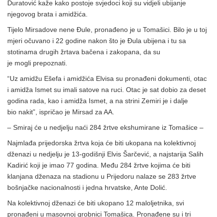
Duratović kaže kako postoje svjedoci koji su vidjeli ubijanje
njegovog brata i amidžića.
Tijelo Mirsadove nene Đule, pronađeno je u Tomašici. Bilo je u toj
mjeri očuvano i 22 godine nakon što je Đula ubijena i tu sa
stotinama drugih žrtava bačena i zakopana, da su
je mogli prepoznati.
“Uz amidžu Ešefa i amidžića Elvisa su pronađeni dokumenti, otac
i amidža Ismet su imali satove na ruci. Otac je sat dobio za deset
godina rada, kao i amidža Ismet, a na strini Zemiri je i dalje
bio nakit”, ispričao je Mirsad za AA.
– Smiraj će u nedjelju naći 284 žrtve ekshumirane iz Tomašice –
Najmlađa prijedorska žrtva koja će biti ukopana na kolektivnoj
dženazi u nedjelju je 13-godišnji Elvis Šarčević, a najstarija Salih
Kadirić koji je imao 77 godina. Među 284 žrtve kojima će biti
klanjana dženaza na stadionu u Prijedoru nalaze se 283 žrtve
bošnjačke nacionalnosti i jedna hrvatske, Ante Dolić.
Na kolektivnoj dženazi će biti ukopano 12 maloljetnika, svi
pronađeni u masovnoj grobnici Tomašica. Pronađene su i tri