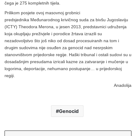
čega je 275 kompletnih tijela.
Prilikom posjete ovoj masovnoj grobnici
predsjednika Međunarodnog krivičnog suda za bivšu Jugoslaviju
(ICTY) Theodora Merona, u jesen 2013, predstavnici udruženja
koja okupljaju preživjele i porodice žrtava izrazili su
nezadovoljstvo što još niko od dosad procesuiranih na tom i
drugim sudovima nije osuđen za genocid nad nesrpskim
stanovništvom prijedorske regije. Haški tribunal i ostali sudovi su u
dosadašnjim presudama izricali kazne za zatvaranje i mučenje u
logorima, deportacije, nehumano postupanje… u prijedorskoj
regiji.
Anadolija
Genocid