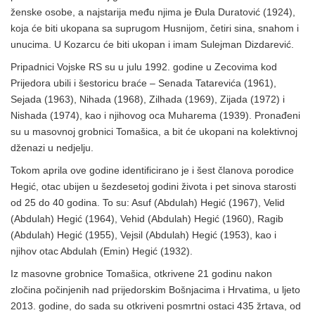
ženske osobe, a najstarija među njima je Đula Duratović (1924),
koja će biti ukopana sa suprugom Husnijom, četiri sina, snahom i
unucima. U Kozarcu će biti ukopan i imam Sulejman Dizdarević.
Pripadnici Vojske RS su u julu 1992. godine u Zecovima kod
Prijedora ubili i šestoricu braće – Senada Tatarevića (1961),
Sejada (1963), Nihada (1968), Zilhada (1969), Zijada (1972) i
Nishada (1974), kao i njihovog oca Muharema (1939). Pronađeni
su u masovnoj grobnici Tomašica, a bit će ukopani na kolektivnoj
dženazi u nedjelju.
Tokom aprila ove godine identificirano je i šest članova porodice
Hegić, otac ubijen u šezdesetoj godini života i pet sinova starosti
od 25 do 40 godina. To su: Asuf (Abdulah) Hegić (1967), Velid
(Abdulah) Hegić (1964), Vehid (Abdulah) Hegić (1960), Ragib
(Abdulah) Hegić (1955), Vejsil (Abdulah) Hegić (1953), kao i
njihov otac Abdulah (Emin) Hegić (1932).
Iz masovne grobnice Tomašica, otkrivene 21 godinu nakon
zločina počinjenih nad prijedorskim Bošnjacima i Hrvatima, u ljeto
2013. godine, do sada su otkriveni posmrtni ostaci 435 žrtava, od