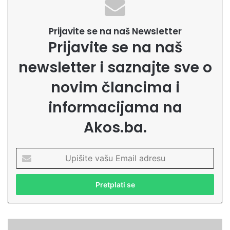
Prijavite se na naš Newsletter
Prijavite se na naš
newsletter i saznajte sve o
novim člancima i
informacijama na
Akos.ba.
U
p
i
š
i
t
e
D
v