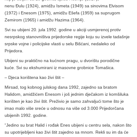
nenu Đulu (1924), amidžu Ismeta (1949) sa sinovima Elvisom
(1972) i Enesom (1975), amidžu Ešefa (1959) sa suprugom
Zemirom (1965) i amidžu Hazima (1964).
Svi su ubijeni 20. jula 1992. godine u akciji usmjerenoj protiv
nesrpskog stanovništva prijedorske regije koju su izvele tadašnje
srpske vojne i policijske vlasti u selu Bišćani, nedaleko od
Prijedora.
Ubijeni su praktično na kućnom pragu, u dvorištu porodične
kuće. Svi su ekshumirani iz masovne grobnice Tomašica.
– Djeca korištena kao živi štit –
Mirsad, tog kobnog julskog dana 1992, zajedno sa bratom
Halidom, amidžićem Enesom i još jednim dječakom iz komšiluka
korišten je kao živi štit. Preživio je samo zahvaljući tome što je
imao malo više sreće u odnosu na više od 3.000 Prijedorčana
ubijenih 1992. godine.
“Jedino su brat Halid i rođak Enes ubijeni u centru sela, nakon što
su upotrijebljeni kao živi štit zajedno sa mnom. Rekli su im da će