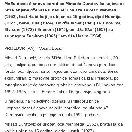
Među deset članova porodice Mirsada Duratovića kojima će
biti klanjana dženaza u nedjelju nalaze se otac Mehmed
(1952), brat Halid koji je ubijen sa 15 godina, djed Husnija
(1927), nena Đula (1924), amidža Ismet (1949) sa sinovima
Elvisom (1972) i Enesom (1975), amidža Ešef (1959) sa
suprugom Zemirom (1965) i amidža Hazim (1964)
PRIJEDOR (AA) – Vesna Bešić –
Mirsad Duratović, iz sela Bišćani kod Prijedora, u nedjelju, 20.
jula, posljednji put će se oprostiti od deset članova porodice –
brata, oca, djeda, nene, trojice amidža i dva amidžića. Svi su
ekshumirani iz masovne grobnice Tomašica kraj Prijedora, po
mnogima najveće masovne grobnice otkrivene u BiH nakon rata
1992.-1995. i na tlu Evrope nakon Drugog svjetskog rata.
U nedjelju, na kolektivnoj dženazi u Prijedoru bit će
ukopano deset članova najbliže porodice, od ukupno 47
Duratovića, koliko ih je ubijeno u julu 1992. godine.
Mirsad Duratović će ukopati oca Mehmeda (1952), brata Halida
koji je ubijen sa 15 godina, djeda Husniju (1927),