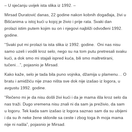
– U sjećanju uvijek ista slika iz 1992. –
Mirsad Duratović danas, 22 godine nakon kobnih događaja, živi u
Bišćanima u istoj kući u kojoj je živio i prije rata. Svaki dan
prolazi istim putem kojim su on i njegovi najbliži odvođeni 1992.
godine.
“Svaki put mi prolazi ta ista slika iz 1992. godine. Oni nas nisu
samo uzeli i vodili kroz selo, nego su na tom putu pretresali svaku
kući, a dok smo mi stajali ispred kuća, bili smo maltretirani,
tučeni…”, pojasnio je Mirsad.
Kako kaže, selo je tada bila puno vojnika, džamija u plamenu… O
bratu i amidžiću nije znao ništa sve dok nije izašao iz logora, u
avgustu 1992. godine.
“Rečeno mi je da nisu došli živi kući i da je mama išla kroz selo da
nas traži. Dugo vremena nisu znali ni da sam ja preživio, da sam
u logoru. Tek kada sam izašao iz logora saznao sam da su ubijeni
i da su ih neke žene sklonile sa ceste i zbog toga ih moja mama
nije ni našla”, pojasnio je Mirsad.