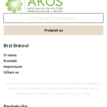
Upišite
vašu
Email
adresu
Brzi linkovi
O nama
Kontakt
Impressum
Učlani se
Jannah is a Clean Responsive WordPress Newspaper, Magazine,
News and Blog theme. Packed with options that allow you to
completely customize your website to your needs.
Redakcija