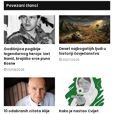
e
k
Povezani članci
r
a
o
g
r
u
i
s
t
i
č
Deset najbogatijih ljudi u
Godišnjica pogibije
k
historiji čovječanstva
legendarnog heroja: Izet
a
Nanić, krajiško srce puno
d
25/07/2026
Bosne
r
05/08/2026
ž
a
v
a
10 odabranih citata Alije
Kako je nastao Cvijet