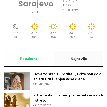
Sarajevo
22º - 22º
59%
0.82 km/h
Vedro
22
31
32
34
36
℃
℃
℃
℃
℃
Fri
Sat
Sun
Mon
Tue
Popularno
Najnovije
Dove za sreću – roditelji, učite ovu dovu
za zaštitu i uspjeh vaše djece
15/03/2026
9 Poslanikovih dova protiv anksioznosti
i stresa
23/04/2026