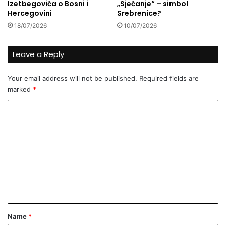
Izetbegovića o Bosni i
„Sjećanje“ – simbol
Hercegovini
Srebrenice?
18/07/2026
10/07/2026
Leave a Reply
Your email address will not be published.
Required fields are
marked
*
C
o
m
m
e
n
t
*
Name
*