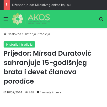
Džennet je dar Milostivog onima koji su cijeli život kucali na vrata Njegove milosti
Meni
Pr
Naslovna
/
Historija i tradicija
Historija i tradicija
Prijedor: Mirsad Duratović
sahranjuje 15-godišnjeg
brata i devet članova
porodice
18/07/2014
248
4 minute čitanja