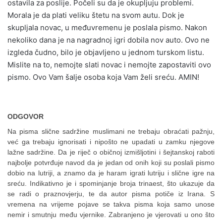
ostavila za poslije. Počeli su da je okupljuju problemi.
Morala je da plati veliku štetu na svom autu. Dok je
skupljala novac, u međuvremenu je poslala pismo. Nakon
nekoliko dana je na nagradnoj igri dobila nov auto. Ovo ne
izgleda čudno, bilo je objavljeno u jednom turskom listu.
Mislite na to, nemojte slati novac i nemojte zapostaviti ovo
pismo. Ovo Vam šalje osoba koja Vam želi sreću. AMIN!
ODGOVOR
Na pisma slične sadržine muslimani ne trebaju obraćati pažnju,
već ga trebaju ignorisati i nipošto ne upadati u zamku njegove
lažne sadržine. Da je riječ o običnoj izmišljotini i šejtanskoj raboti
najbolje potvrđuje navod da je jedan od onih koji su poslali pismo
dobio na lutriji, a znamo da je haram igrati lutriju i slične igre na
sreću. Indikativno je i spominjanje broja trinaest, što ukazuje da
se radi o praznovjerju, te da autor pisma potiče iz Irana. S
vremena na vrijeme pojave se takva pisma koja samo unose
nemir i smutnju među vjernike. Zabranjeno je vjerovati u ono što