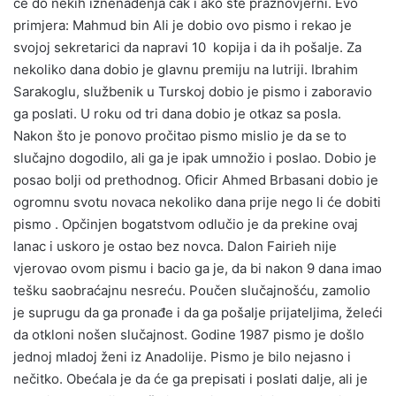
će do nekih iznenađenja čak i ako ste praznovjerni. Evo
primjera: Mahmud bin Ali je dobio ovo pismo i rekao je
svojoj sekretarici da napravi 10 kopija i da ih pošalje. Za
nekoliko dana dobio je glavnu premiju na lutriji. Ibrahim
Sarakoglu, službenik u Turskoj dobio je pismo i zaboravio
ga poslati. U roku od tri dana dobio je otkaz sa posla.
Nakon što je ponovo pročitao pismo mislio je da se to
slučajno dogodilo, ali ga je ipak umnožio i poslao. Dobio je
posao bolji od prethodnog. Oficir Ahmed Brbasani dobio je
ogromnu svotu novaca nekoliko dana prije nego li će dobiti
pismo . Opčinjen bogatstvom odlučio je da prekine ovaj
lanac i uskoro je ostao bez novca. Dalon Fairieh nije
vjerovao ovom pismu i bacio ga je, da bi nakon 9 dana imao
tešku saobraćajnu nesreću. Poučen slučajnošću, zamolio
je suprugu da ga pronađe i da ga pošalje prijateljima, želeći
da otkloni nošen slučajnost. Godine 1987 pismo je došlo
jednoj mladoj ženi iz Anadolije. Pismo je bilo nejasno i
nečitko. Obećala je da će ga prepisati i poslati dalje, ali je