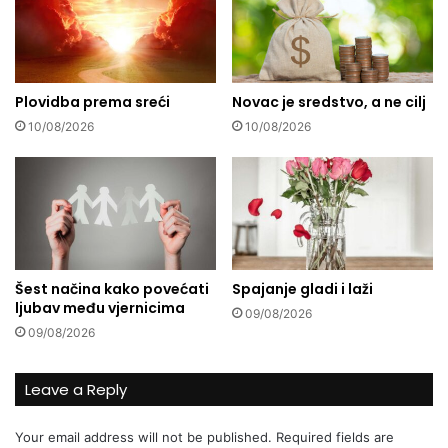
:
i
J
c
e
i
d
j
i
Plovidba prema sreći
Novac je sredstvo, a ne cilj
e
t
u
10/08/2026
10/08/2026
e
n
i
a
h
š
u
e
m
o
j
m
e
l
Šest načina kako povećati
Spajanje gladi i laži
s
a
ljubav među vjernicima
t
d
09/08/2026
o
i
09/08/2026
n
n
e
e
Leave a Reply
z
?
d
r
Your email address will not be published.
Required fields are