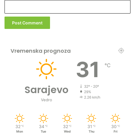
Vremenska prognoza
31
℃
Sarajevo
32º - 20º
29%
2.26 km/h
Vedro
32
34
32
31
30
℃
℃
℃
℃
℃
Mon
Tue
Wed
Thu
Fri