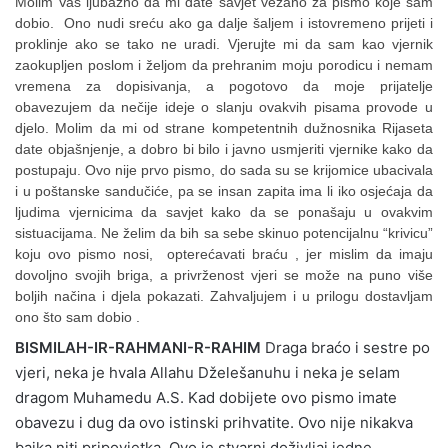
Molim Vas ljubazno da mi date savjet vezano za pismo koje sam
dobio. Ono nudi sreću ako ga dalje šaljem i istovremeno prijeti i
proklinje ako se tako ne uradi. Vjerujte mi da sam kao vjernik
zaokupljen poslom i željom da prehranim moju porodicu i nemam
vremena za dopisivanja, a pogotovo da moje prijatelje
obavezujem da nečije ideje o slanju ovakvih pisama provode u
djelo. Molim da mi od strane kompetentnih dužnosnika Rijaseta
date objašnjenje, a dobro bi bilo i javno usmjeriti vjernike kako da
postupaju. Ovo nije prvo pismo, do sada su se krijomice ubacivala
i u poštanske sandučiće, pa se insan zapita ima li iko osjećaja da
ljudima vjernicima da savjet kako da se ponašaju u ovakvim
sistuacijama. Ne želim da bih sa sebe skinuo potencijalnu “krivicu”
koju ovo pismo nosi, opterećavati braću , jer mislim da imaju
dovoljno svojih briga, a privrženost vjeri se može na puno više
boljih načina i djela pokazati. Zahvaljujem i u prilogu dostavljam
ono što sam dobio .
BISMILAH-IR-RAHMANI-R-RAHIM
Draga braćo i sestre po
vjeri, neka je hvala Allahu Dželešanuhu i neka je selam
dragom Muhamedu A.S. Kad dobijete ovo pismo imate
obavezu i dug da ovo istinski prihvatite. Ovo nije nikakva
bajka niti pripovjetka. Ovo je stvarni doživljaj jedne