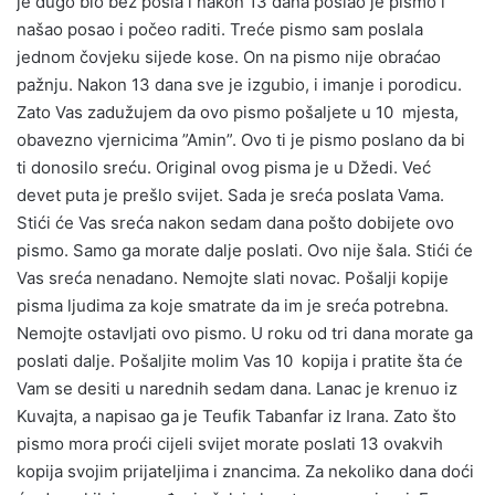
je dugo bio bez posla i nakon 13 dana poslao je pismo i
našao posao i počeo raditi. Treće pismo sam poslala
jednom čovjeku sijede kose. On na pismo nije obraćao
pažnju. Nakon 13 dana sve je izgubio, i imanje i porodicu.
Zato Vas zadužujem da ovo pismo pošaljete u 10 mjesta,
obavezno vjernicima ”Amin”. Ovo ti je pismo poslano da bi
ti donosilo sreću. Original ovog pisma je u Džedi. Već
devet puta je prešlo svijet. Sada je sreća poslata Vama.
Stići će Vas sreća nakon sedam dana pošto dobijete ovo
pismo. Samo ga morate dalje poslati. Ovo nije šala. Stići će
Vas sreća nenadano. Nemojte slati novac. Pošalji kopije
pisma ljudima za koje smatrate da im je sreća potrebna.
Nemojte ostavljati ovo pismo. U roku od tri dana morate ga
poslati dalje. Pošaljite molim Vas 10 kopija i pratite šta će
Vam se desiti u narednih sedam dana. Lanac je krenuo iz
Kuvajta, a napisao ga je Teufik Tabanfar iz Irana. Zato što
pismo mora proći cijeli svijet morate poslati 13 ovakvih
kopija svojim prijateljima i znancima. Za nekoliko dana doći