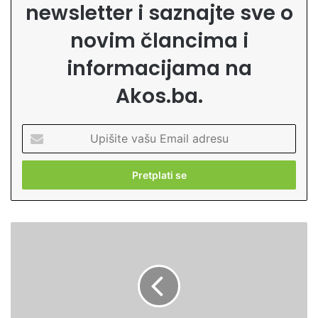
newsletter i saznajte sve o
novim člancima i
informacijama na
Akos.ba.
U
p
i
š
i
t
e
S
v
j
a
e
š
m
u
e
E
n
m