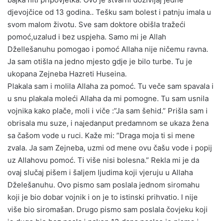
djevojčice od 13 godina.. Tešku sam bolest i patnju imala u
svom malom životu. Sve sam doktore obišla tražeći
pomoć,uzalud i bez uspjeha. Samo mi je Allah
Džellešanuhu pomogao i pomoć Allaha nije ničemu ravna.
Ja sam otišla na jedno mjesto gdje je bilo turbe. Tu je
ukopana Zejneba Hazreti Huseina.
Plakala sam i molila Allaha za pomoć. Tu veče sam spavala i
u snu plakala moleći Allaha da mi pomogne. Tu sam usnila
vojnika kako plače, moli i viče :”Ja sam šehid.” Prišla sam i
obrisala mu suze, i najedanput predamnom se ukaza žena
sa čašom vode u ruci. Kaže mi: ”Draga moja ti si mene
zvala. Ja sam Zejneba, uzmi od mene ovu čašu vode i popij
uz Allahovu pomoć. Ti više nisi bolesna.” Rekla mi je da
ovaj slučaj pišem i šaljem ljudima koji vjeruju u Allaha
Dželešanuhu. Ovo pismo sam poslala jednom siromahu
koji je bio dobar vojnik i on je to istinski prihvatio. I nije
više bio siromašan. Drugo pismo sam poslala čovjeku koji