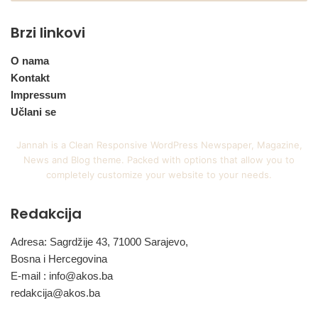
Brzi linkovi
O nama
Kontakt
Impressum
Učlani se
Jannah is a Clean Responsive WordPress Newspaper, Magazine,
News and Blog theme. Packed with options that allow you to
completely customize your website to your needs.
Redakcija
Adresa: Sagrdžije 43, 71000 Sarajevo,
Bosna i Hercegovina
E-mail :
info@akos.ba
redakcija@akos.ba