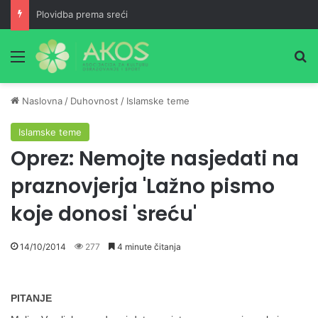
Plovidba prema sreći
Meni
Pr
Naslovna
/
Duhovnost
/
Islamske teme
Islamske teme
Oprez: Nemojte nasjedati na
praznovjerja 'Lažno pismo
koje donosi 'sreću'
14/10/2014
277
4 minute čitanja
PITANJE