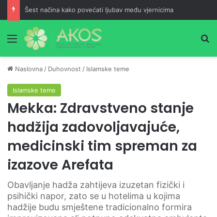
Šest načina kako povećati ljubav među vjernicima
Meni
Pr
Naslovna
/
Duhovnost
/
Islamske teme
Islamske teme
Mekka: Zdravstveno stanje
hadžija zadovoljavajuće,
medicinski tim spreman za
izazove Arefata
Obavljanje hadža zahtijeva izuzetan fizički i
psihički napor, zato se u hotelima u kojima
hadžije budu smještene tradicionalno formira