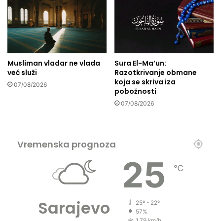
r
n
i
c
a
n
Musliman vladar ne vlada
Sura El-Ma’un:
a
već služi
Razotkrivanje obmane
s
koja se skriva iza
07/08/2026
v
pobožnosti
i
07/08/2026
j
e
t
u
Vremenska prognoza
25
℃
Sarajevo
25º - 22º
57%
1.79 km/h