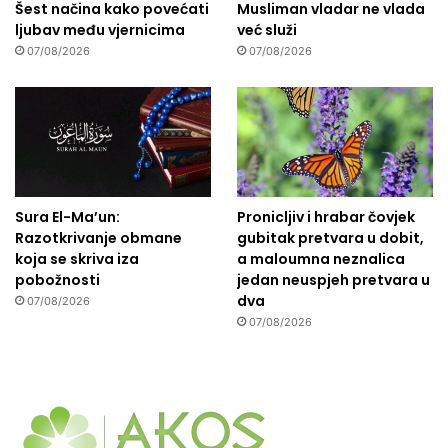
Šest načina kako povećati
Musliman vladar ne vlada
ljubav među vjernicima
već služi
07/08/2026
07/08/2026
Sura El-Ma’un:
Pronicljiv i hrabar čovjek
Razotkrivanje obmane
gubitak pretvara u dobit,
koja se skriva iza
a maloumna neznalica
pobožnosti
jedan neuspjeh pretvara u
dva
07/08/2026
07/08/2026