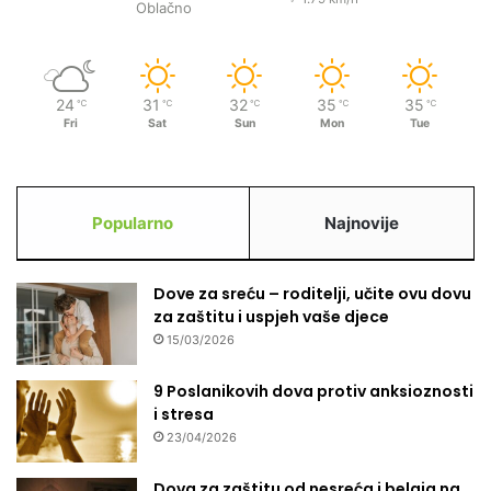
Oblačno
24
31
32
35
35
℃
℃
℃
℃
℃
Fri
Sat
Sun
Mon
Tue
Popularno
Najnovije
Dove za sreću – roditelji, učite ovu dovu
za zaštitu i uspjeh vaše djece
15/03/2026
9 Poslanikovih dova protiv anksioznosti
i stresa
23/04/2026
Dova za zaštitu od nesreća i belaja na