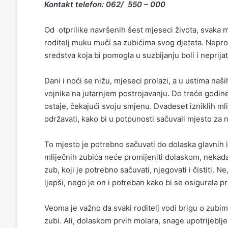
Kontakt telefon: 062/ 550 – 000
Od otprilike navršenih šest mjeseci života, svaka m
roditelj muku muči sa zubićima svog djeteta. Nepro
sredstva koja bi pomogla u suzbijanju boli i neprijat
Dani i noći se nižu, mjeseci prolazi, a u ustima na
vojnika na jutarnjem postrojavanju. Do treće godine
ostaje, čekajući svoju smjenu. Dvadeset izniklih ml
održavati, kako bi u potpunosti sačuvali mjesto za 
To mjesto je potrebno sačuvati do dolaska glavnih i
mliječnih zubića neće promijeniti dolaskom, nekad
zub, koji je potrebno sačuvati, njegovati i čistiti. 
ljepši, nego je on i potreban kako bi se osigurala pr
Veoma je važno da svaki roditelj vodi brigu o zubima 
zubi. Ali, dolaskom prvih molara, snage upotrijeblje