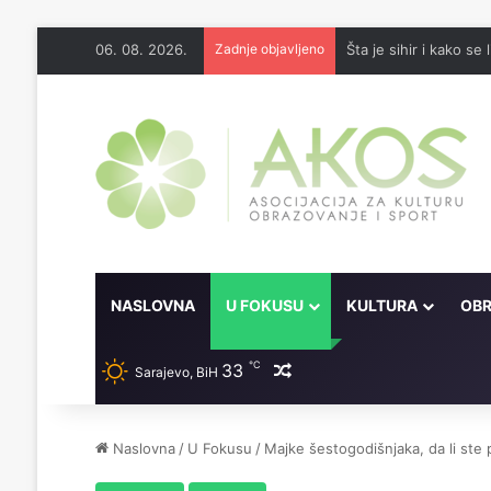
06. 08. 2026.
Zadnje objavljeno
Šta je sihir i kako se l
NASLOVNA
U FOKUSU
KULTURA
OBR
℃
33
Random članak
Sarajevo, BiH
Naslovna
/
U Fokusu
/
Majke šestogodišnjaka, da li ste 