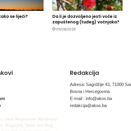
e
p
 kako se liječi?
Da li je dozvoljeno jesti voće iz
o
zapuštenog (tuđeg) voćnjaka?
g
r
06/08/2026
i
j
e
š
i
v
inkovi
Redakcija
i
z
b
Adresa: Sagrdžije 43, 71000 Sa
o
Bosna i Hercegovina
r
um
E-mail :
info@akos.ba
z
e
redakcija@akos.ba
a
c
 a Clean Responsive WordPress
i
r, Magazine, News and Blog
j