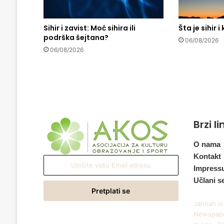
a
d
Sihir i zavist: Moć sihira ili
Šta je sihir i
a
podrška šejtana?
č
06/08/2026
i
06/08/2026
t
a
t
e
s
v
Brzi l
a
k
o
O nama
g
Kontakt
Upišite
d
Impress
vašu
a
Učlani s
Email
n
adresu
a
Jannah is
?
Newspape