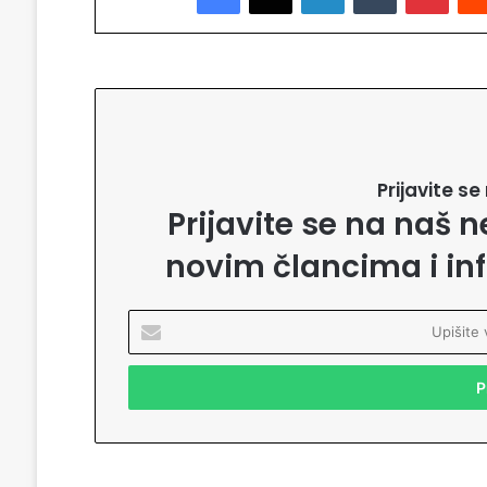
Prijavite s
Prijavite se na naš n
novim člancima i in
U
p
i
š
i
t
e
v