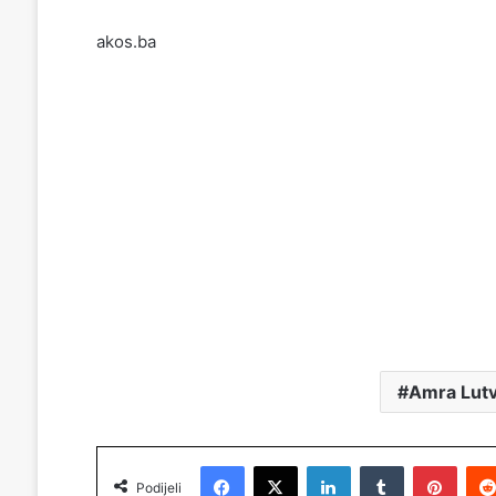
akos.ba
Amra Lutv
Facebook
X
LinkedIn
Tumblr
Pinterest
Podijeli