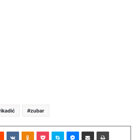
ikadić
zubar
Reddit
VKontakte
Odnoklassniki
Pocket
Skype
Messenger
Podijeli putem Emaila
Printaj