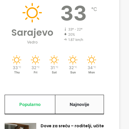
33
℃
Sarajevo
33º - 22º
20%
1.87 km/h
Vedro
33
32
31
32
34
℃
℃
℃
℃
℃
Thu
Fri
Sat
Sun
Mon
Popularno
Najnovije
Dove za sreću – roditelji, učite