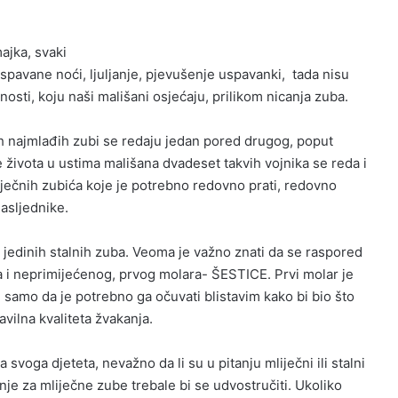
ajka, svaki
spavane noći, ljuljanje, pjevušenje uspavanki, tada nisu
nosti, koju naši mališani osjećaju, prilikom nicanja zuba.
ših najmlađih zubi se redaju jedan pored drugog, poput
 života u ustima mališana dvadeset takvih vojnika se reda i
iječnih zubića koje je potrebno redovno prati, redovno
nasljednike.
 jedinih stalnih zuba. Veoma je važno znati da se raspored
a i neprimijećenog, prvog molara- ŠESTICE. Prvi molar je
Ne, samo da je potrebno ga očuvati blistavim kako bi bio što
avilna kvaliteta žvakanja.
svoga djeteta, nevažno da li su u pitanju mliječni ili stalni
nje za mliječne zube trebale bi se udvostručiti. Ukoliko