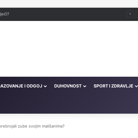
iječi?
AZOVANJE I ODGOJ
DUHOVNOST
SPORT I ZDRAVLJE
prebrojali zube svojim mališanima?