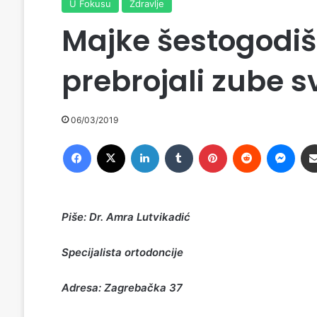
U Fokusu
Zdravlje
Majke šestogodišn
prebrojali zube 
06/03/2019
Facebook
X
LinkedIn
Tumblr
Pinterest
Reddit
Messenger
Piše: Dr. Amra Lutvikadić
Specijalista ortodoncije
Adresa: Zagrebačka 37