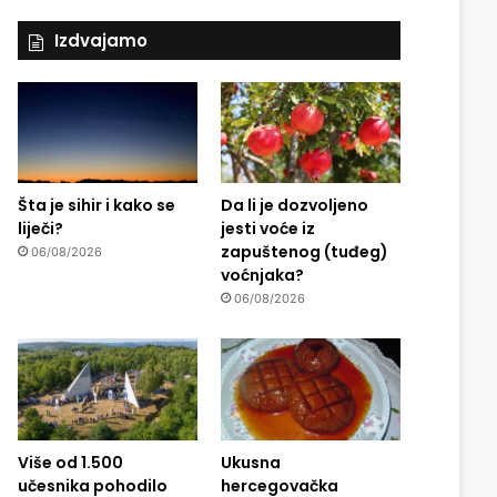
Izdvajamo
Šta je sihir i kako se
Da li je dozvoljeno
liječi?
jesti voće iz
zapuštenog (tuđeg)
06/08/2026
voćnjaka?
06/08/2026
Više od 1.500
Ukusna
učesnika pohodilo
hercegovačka