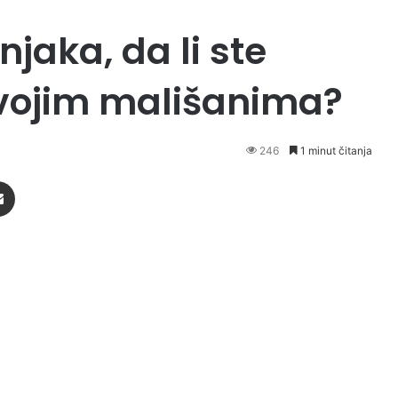
jaka, da li ste
svojim mališanima?
246
1 minut čitanja
Podijeli putem Emaila