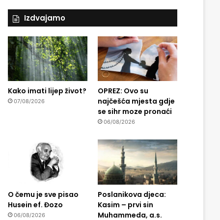
Izdvajamo
Kako imati lijep život?
OPREZ: Ovo su
najčešća mjesta gdje
07/08/2026
se sihr moze pronaći
06/08/2026
O čemu je sve pisao
Poslanikova djeca:
Husein ef. Đozo
Kasim – prvi sin
Muhammeda, a.s.
06/08/2026