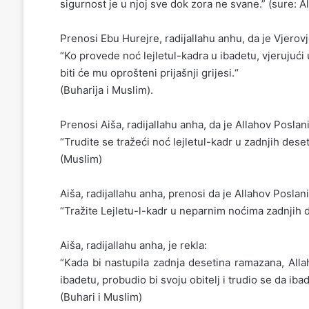
sigurnost je u njoj sve dok zora ne svane.” (sure: A
Prenosi Ebu Hurejre, radijallahu anhu, da je Vjerovje
“Ko provede noć lejletul-kadra u ibadetu, vjerujući
biti će mu oprošteni prijašnji grijesi.“
(Buharija i Muslim).
Prenosi Aiša, radijallahu anha, da je Allahov Poslani
“Trudite se tražeći noć lejletul-kadr u zadnjih dese
(Muslim)
Aiša, radijallahu anha, prenosi da je Allahov Poslani
“Tražite Lejletu-l-kadr u neparnim noćima zadnjih 
Aiša, radijallahu anha, je rekla:
“Kada bi nastupila zadnja desetina ramazana, Allah
ibadetu, probudio bi svoju obitelj i trudio se da ibad
(Buhari i Muslim)