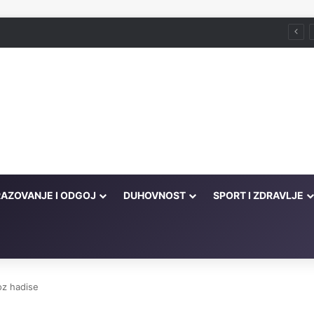
AZOVANJE I ODGOJ
DUHOVNOST
SPORT I ZDRAVLJE
oz hadise