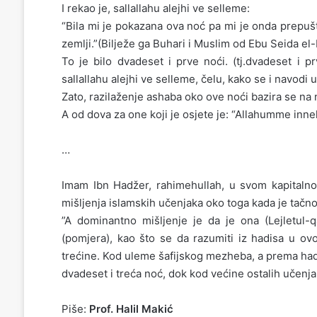
I rekao je, sallallahu alejhi ve selleme:
“Bila mi je pokazana ova noć pa mi je onda prepuš
zemlji.”(Bilježe ga Buhari i Muslim od Ebu Seida el-
To je bilo dvadeset i prve noći. (tj.dvadeset i p
sallallahu alejhi ve selleme, čelu, kako se i navodi
Zato, razilaženje ashaba oko ove noći bazira se na
A od dova za one koji je osjete je: “Allahumme inne
…
Imam Ibn Hadžer, rahimehullah, u svom kapitalno
mišljenja islamskih učenjaka oko toga kada je tačno
”A dominantno mišljenje je da je ona (Lejletul-
(pomjera), kao što se da razumiti iz hadisa u ovo
trećine. Kod uleme šafijskog mezheba, a prema hadi
dvadeset i treća noć, dok kod većine ostalih učenja
Piše:
Prof. Halil Makić