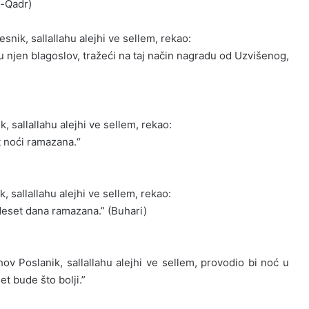
l-Qadr)
snik, sallallahu alejhi ve sellem, rekao:
 u njen blagoslov, tražeći na taj način nagradu od Uzvišenog,
k, sallallahu alejhi ve sellem, rekao:
t noći ramazana.“
k, sallallahu alejhi ve sellem, rekao:
deset dana ramazana.” (Buhari)
ov Poslanik, sallallahu alejhi ve sellem, provodio bi noć u
et bude što bolji.”