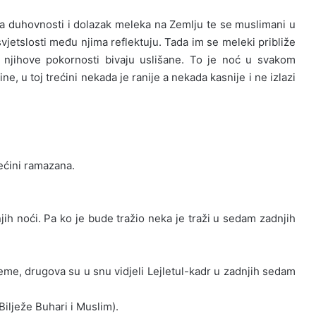
nja duhovnosti i dolazak meleka na Zemlju te se muslimani u
vjetslosti među njima reflektuju. Tada im se meleki približe
i njihove pokornosti bivaju uslišane. To je noć u svakom
 u toj trećini nekada je ranije a nekada kasnije i ne izlazi
rećini ramazana.
h noći. Pa ko je bude tražio neka je traži u sedam zadnjih
lleme, drugova su u snu vidjeli Lejletul-kadr u zadnjih sedam
ilježe Buhari i Muslim).