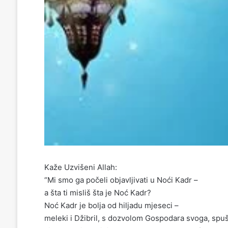
Kaže Uzvišeni Allah:
“Mi smo ga počeli objavljivati u Noći Kadr –
a šta ti misliš šta je Noć Kadr?
Noć Kadr je bolja od hiljadu mjeseci –
meleki i Džibril, s dozvolom Gospodara svoga, spuš