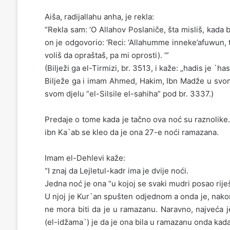
Aiša, radijallahu anha, je rekla:
“Rekla sam: ‘O Allahov Poslaniče, šta misliš, kada bih
on je odgovorio: ‘Reci: ‘Allahumme inneke’afuwun, tuh
voliš da opraštaš, pa mi oprosti). ‘”
(Bilježi ga el-Tirmizi, br. 3513, i kaže: „hadis je `h
Bilježe ga i imam Ahmed, Hakim, Ibn Madže u svom
svom djelu “el-Silsile el-sahiha” pod br. 3337.)
Predaje o tome kada je tačno ova noć su raznolike.
ibn Ka`ab se kleo da je ona 27-e noći ramazana.
Imam el-Dehlevi kaže:
“I znaj da Lejletul-kadr ima je dvije noći.
Jedna noć je ona “u kojoj se svaki mudri posao rije
U njoj je Kur`an spušten odjednom a onda je, nakon
ne mora biti da je u ramazanu. Naravno, najveća 
(el-idžama`) je da je ona bila u ramazanu onda kad