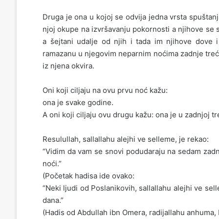
Druga je ona u kojoj se odvija jedna vrsta spušta
njoj okupe na izvršavanju pokornosti a njihove se s
a šejtani udalje od njih i tada im njihove dove 
ramazanu u njegovim neparnim noćima zadnje trećine,
iz njena okvira.
Oni koji ciljaju na ovu prvu noć kažu:
ona je svake godine.
A oni koji ciljaju ovu drugu kažu: ona je u zadnjoj t
Resulullah, sallallahu alejhi ve selleme, je rekao:
“Vidim da vam se snovi podudaraju na sedam zadnji
noći.”
(Početak hadisa ide ovako:
“Neki ljudi od Poslanikovih, sallallahu alejhi ve se
dana.”
(Hadis od Abdullah ibn Omera, radijallahu anhuma, B