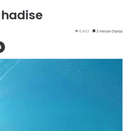
z hadise
6,403
3 minute čitanja
Podijeli putem Emaila