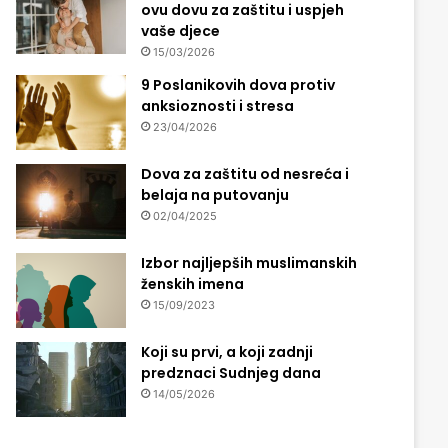
ovu dovu za zaštitu i uspjeh
vaše djece
15/03/2026
9 Poslanikovih dova protiv
anksioznosti i stresa
23/04/2026
Dova za zaštitu od nesreća i
belaja na putovanju
02/04/2025
Izbor najljepših muslimanskih
ženskih imena
15/09/2023
Koji su prvi, a koji zadnji
predznaci Sudnjeg dana
14/05/2026