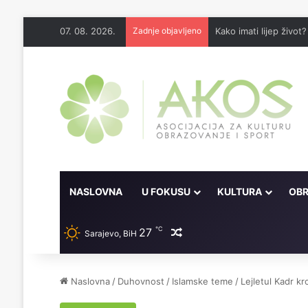
07. 08. 2026.
Zadnje objavljeno
Kako imati lijep život?
NASLOVNA
U FOKUSU
KULTURA
OBR
℃
27
Random članak
Sarajevo, BiH
Naslovna
/
Duhovnost
/
Islamske teme
/
Lejletul Kadr kr