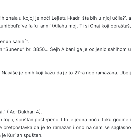
 znala u kojoj je noći Lejletul-kadr, šta bih u njoj učila?’, a
ibbul’afve fa’fu ‘anni’ (Allahu moj, Ti si Onaj koji opraštaš,
asenun sahih`”.
 “Sunenu” br. 3850… Šejh Albani ga je ocijenio sahihom u
 Najviše je onih koji kažu da je to 27-a noć ramazana. Ubejj
ši.“ ( Ad-Dukhan 4).
 toga, spuštan postepeno. I to je jedna noć u toku godine i
je pretpostavka da je to ramazan i ono na čem se saglasno
a je Kur`an spušten.