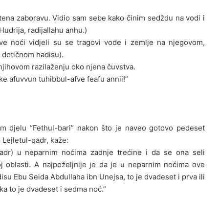
tena zaboravu. Vidio sam sebe kako činim sedždu na vodi i
Hudrija, radijallahu anhu.)
rve noći vidjeli su se tragovi vode i zemlje na njegovom,
 u dotičnom hadisu).
 njihovom razilaženju oko njena čuvstva.
ke afuvvun tuhibbul-afve feafu annii!”
m djelu “Fethul-bari” nakon što je naveo gotovo pedeset
 Lejletul-qadr, kaže:
qadr) u neparnim noćima zadnje trećine i da se ona seli
j oblasti. A najpoželjnije je da je u neparnim noćima ove
su Ebu Seida Abdullaha ibn Unejsa, to je dvadeset i prva ili
ka to je dvadeset i sedma noć.”