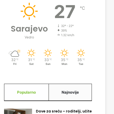
27
℃
Sarajevo
32º - 22º
39%
1.32 km/h
Vedro
32
31
33
35
35
℃
℃
℃
℃
℃
Fri
Sat
Sun
Mon
Tue
Popularno
Najnovije
Dove za sreću – roditelji, učite