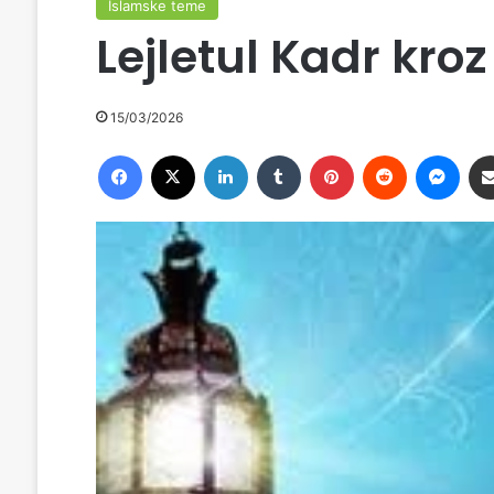
Islamske teme
Lejletul Kadr kro
15/03/2026
Facebook
X
LinkedIn
Tumblr
Pinterest
Reddit
Messenger