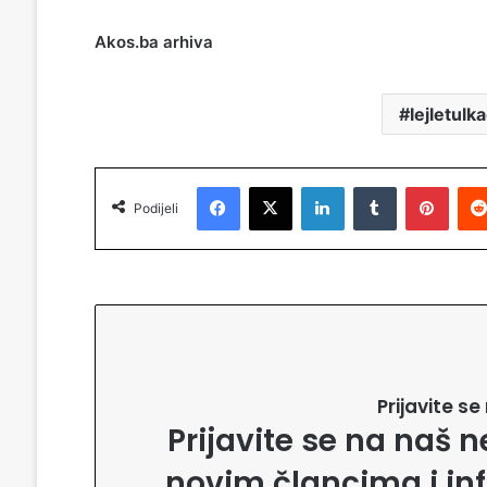
Akos.ba arhiva
lejletulk
Facebook
X
LinkedIn
Tumblr
Pinterest
Podijeli
Prijavite s
Prijavite se na naš n
novim člancima i in