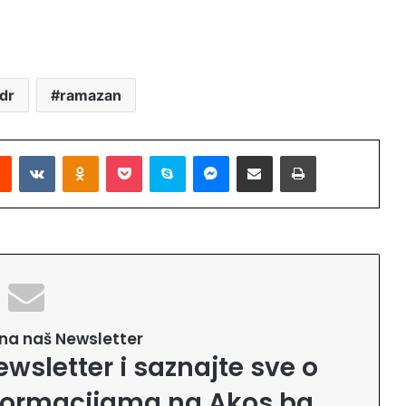
adr
ramazan
Reddit
VKontakte
Odnoklassniki
Pocket
Skype
Messenger
Podijeli putem Emaila
Printaj
e na naš Newsletter
ewsletter i saznajte sve o
formacijama na Akos.ba.