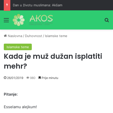
Dan u životu muslimana: Akšam
Meni
Pr
Naslovna
/
Duhovnost
/
Islamske teme
Islamske teme
Kada je muž dužan isplatiti
mehr?
26/01/2019
980
Prije minutu
Pitanje:
Esselamu alejkum!