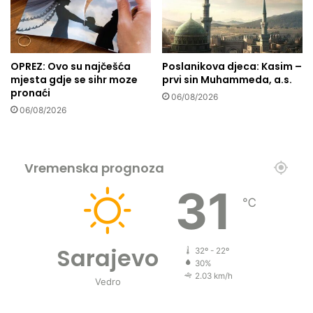
a
č
m
e
o
n
d
j
OPREZ: Ovo su najčešća
Poslanikova djeca: Kasim –
o
e
mjesta gdje se sihr moze
prvi sin Muhammeda, a.s.
b
n
pronaći
r
06/08/2026
a
06/08/2026
o
p
č
a
i
m
n
e
Vremenska prognoza
s
t
t
z
31
v
a
℃
o
s
m
t
a
Sarajevo
32º - 22º
r
30%
j
2.03 km/h
Vedro
e
l