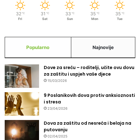
o
j
32
31
33
35
35
℃
℃
℃
℃
℃
e
Fri
Sat
Sun
Mon
Tue
!
Popularno
Najnovije
Dove za sreću – roditelji, učite ovu dovu
za zaštitu i uspjeh vaše djece
15/03/2026
9 Poslanikovih dova protiv anksioznosti
i stresa
23/04/2026
Dova za zaštitu od nesreća i belaja na
putovanju
02/04/2025