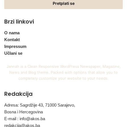
adresu
Brzi linkovi
O nama
Kontakt
Impressum
Učlani se
Jannah is a Clean Responsive WordPress Newspaper, Magazine,
News and Blog theme. Packed with options that allow you to
completely customize your website to your needs.
Redakcija
Adresa: Sagrdžije 43, 71000 Sarajevo,
Bosna i Hercegovina
E-mail :
info@akos.ba
redakcija@akos.ba