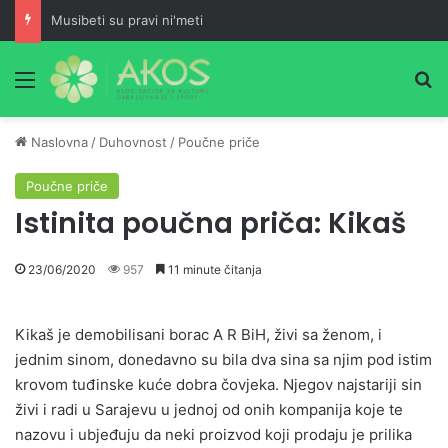
Šta je Muhammed, a.s., učio prije predaje selama i poslije namaza?
Meni
Pr
Naslovna
/
Duhovnost
/
Poučne priče
Poučne priče
Istinita poučna priča: Kikaš
23/06/2020
957
11 minute čitanja
Kikaš je demobilisani borac A R BiH, živi sa ženom, i
jednim sinom, donedavno su bila dva sina sa njim pod istim
krovom tuđinske kuće dobra čovjeka. Njegov najstariji sin
živi i radi u Sarajevu u jednoj od onih kompanija koje te
nazovu i ubjeđuju da neki proizvod koji prodaju je prilika