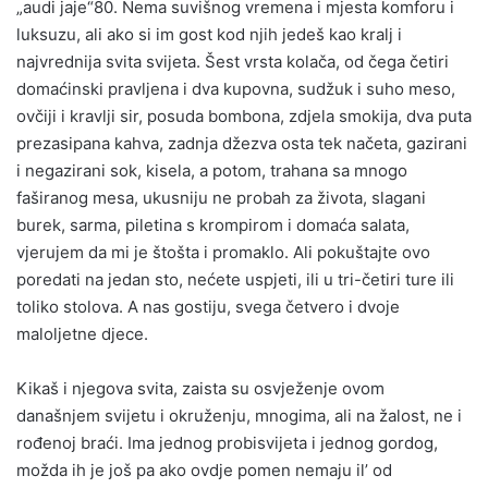
„audi jaje“80. Nema suvišnog vremena i mjesta komforu i
luksuzu, ali ako si im gost kod njih jedeš kao kralj i
najvrednija svita svijeta. Šest vrsta kolača, od čega četiri
domaćinski pravljena i dva kupovna, sudžuk i suho meso,
ovčiji i kravlji sir, posuda bombona, zdjela smokija, dva puta
prezasipana kahva, zadnja džezva osta tek načeta, gazirani
i negazirani sok, kisela, a potom, trahana sa mnogo
faširanog mesa, ukusniju ne probah za života, slagani
burek, sarma, piletina s krompirom i domaća salata,
vjerujem da mi je štošta i promaklo. Ali pokuštajte ovo
poredati na jedan sto, nećete uspjeti, ili u tri-četiri ture ili
toliko stolova. A nas gostiju, svega četvero i dvoje
maloljetne djece.
Kikaš i njegova svita, zaista su osvježenje ovom
današnjem svijetu i okruženju, mnogima, ali na žalost, ne i
rođenoj braći. Ima jednog probisvijeta i jednog gordog,
možda ih je još pa ako ovdje pomen nemaju il’ od