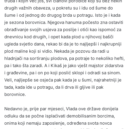
truba i kojih već još, svi članovi porodice koji su bez nekih
drugih važnih obaveza, u pokretu su i idu od šume do
šume i od jednog do drugog brda u potragu. Isto je i kada
je sezona borovnica. Njegova hanuma počesto zna ostaviti
obrađivanje svojih usjeva za poslije i otići kao ispomoć za
dnevnicu kod drugih, i opet kada plod u njihovoj bašči
ugleda svjetlo dana, rekao bi da je to najljepši i najkrupniji
plod maline koji si vidio. Nekada je pozovu da radi u
hladnjači na sortiranju plodova, pa potraje to nekoliko hefti,
pa i tako šta zaradi. A i Kikaš je jako vješt majstor zidarstva
i građevine, pa i on po koji poslić sklopi i odradi sa sinom.
Veli, najljepše se osjeća pak kada je u šumi, najrahetniji je
tada, kada ide u potragu, da li drva ili gljive ili pak
borovnice.
Nedavno je, prije par mjeseci, Vlada ove države donijela
odluku da se počne isplaćivati demobilisanim borcima,
onima koji nemaju zaposlenje, određena svota novca