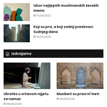
n
Izbor najljepših muslimanskih ženskih
j
imena
e
15/09/2023
d
o
Koji su prvi, a koji zadnji predznaci
m
Sudnjeg dana
a
ć
14/05/2026
e
p
r
Izdvajamo
i
v
r
e
d
e
Ukratko u srčanom nijjetu
Musibeti su pravi ni'meti
za namaz
08/08/2026
08/08/2026