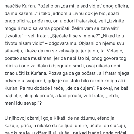
naučiše Kur’an. Poželio on „da mi je sad vidjet’ onog oficira,
da mu kažem…“ i tako jednom u Livnu dok je bio, spazi
onog oficira, priđe mu, on u odori fratarskoj, veli „izvinite
mogu li malo sa vama popričati, želim vam se zahvaliti“.
„Izvolite“ – veli fratar. „Sjećate li se vi mene?“ „Nikad te u
životu nisam vidio“ – odgovara mu. Objasni on njemu svu
situaciju, i kaže da mu se zahvaljuje jer je on, taj Velagić,
postao sada musliman, jer da nebi što bi, onog govora tog
oficira i one za dlaku izbjegnute smrti, ovaj nikada nebi
znao učiti iz Kur’ana. Pozva ga da ga počasti, ali fratar njega
odvede u svoj ured, gdje je na stolu bilo raznih knjiga ali i
Kur’an. Pa mu dodade i reče, „de da čujem“. Pa ovaj, ne baš
najbolje, ali ipak prouči, a kad prouči, veli fratar, „jel’da,
meni idu sevapi“?
U njihovoj džamiji gdje Kikaš ide na džumu, efendija
kazuje, priča, a nikako da se ljudi umire, ušute, da slušaju,
pa džuma je, u džamiji si, slušaj, pa kad izađeš onda pričaj i