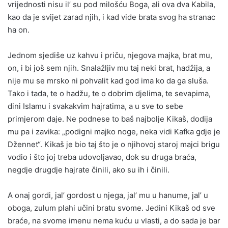
vrijednosti nisu il’ su pod milošću Boga, ali ova dva Kabila,
kao da je svijet zarad njih, i kad vide brata svog ha stranac
ha on.
Jednom sjediše uz kahvu i priču, njegova majka, brat mu,
on, i bi još sem njih. Snalažljiv mu taj neki brat, hadžija, a
nije mu se mrsko ni pohvalit kad god ima ko da ga sluša.
Tako i tada, te o hadžu, te o dobrim djelima, te sevapima,
dini Islamu i svakakvim hajratima, a u sve to sebe
primjerom daje. Ne podnese to baš najbolje Kikaš, dodija
mu pa i zavika: „podigni majko noge, neka vidi Kafka gdje je
Džennet“. Kikaš je bio taj što je o njihovoj staroj majci brigu
vodio i što joj treba udovoljavao, dok su druga braća,
negdje drugdje hajrate činili, ako su ih i činili.
A onaj gordi, jal’ gordost u njega, jal’ mu u hanume, jal’ u
oboga, zulum plahi učini bratu svome. Jedini Kikaš od sve
braće, na svome imenu nema kuću u vlasti, a do sada je bar