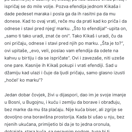
ispričaj se do mile volje. Pozva efendija jednom Kikaša i
dade pedeset maraka i posla ga da ih rasitni pa da mu
donese. Kad to ovaj vrati, reče mu da prati kad ko priča i da
odnese i stavi pred njeg’ marku. „Što to efendija!“-upita on,
„samo ti tako uradi, znat će oni“. Tako Kikaš i uradi, ču da
oni pričaju, odnese i stavi pred njih po marku. „Šta je to?“,
ovi upitaše, „evo, veli, poslao vam efendija da odete na
kahvu u birtiju i da se ispričate“. Ovi i zavezaše, niti uzeše
one pare. Kasnije ih Kikaš pokupi i vrati efendiji. Sad u
džamiju kad ulazi i čuje da ljudi pričaju, samo glasno izusti
„hoćel’ ko marku“?
Jedan dobar čovjek, živi u dijaspori, dao im je svoje imanje
u Bosni, u Bugojnu, i kuću i zemlju da borave i obrađuju,
bez marke da mu šta plaćaju. Nije kuća biser, ali zgrije se
dovoljno ona boravišna prostorija. Kada bi ušao u nju, bez
njenih ukućana, primijetio bi da je to jedna oronula,
dotrajala, stara kuća, sa neravnim podom, tuga bi ti