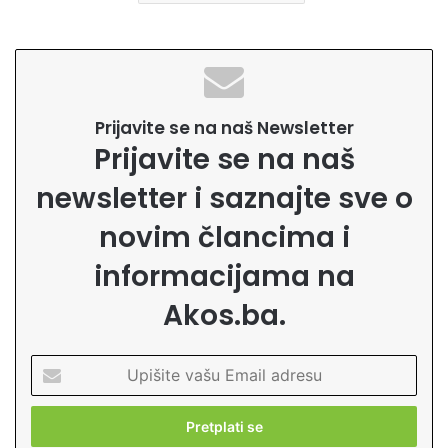
Prijavite se na naš Newsletter
Prijavite se na naš
newsletter i saznajte sve o
novim člancima i
informacijama na
Akos.ba.
U
p
i
š