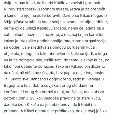
dvije trebao imati, da li nebi Kabilove zavisti i gordosti.
Njihov stari toprak u rodnom mjestu, jedva je za prenoćiti,
a kamo li u njoj na duže boraviti. Davno se Kikaš mogao iz
izbjeglištva vratiti da bude svoj na svome, ali nije sudbine,
nema ko da ublaži Kabilovu srdžbu, nema čeljadeta da u
sebi milost spozna, samo ženu, a de znaj i njen karakter
kakav je. Nekoliko godina poslije rata, strane organizacije
su dodjeljivale sredstva za obnovu porušenih kuća i
objekata, mnoge su tako obnovljene. Neki su ljudi, u koga
su kuće dotrajale bile, rušili sami do temelja svoje kuće, pa
tako i oni dobiju te donacije. Tako je i Kikašu predloženo
da učini, ali ništa bez čageta, bez papira da je tvoj posjed
1/1. Skoro sve utančano i dogovoreno, radost i veselje u
Bugojnu, u kući dobra čovjeka, i onog što dade na
korištenje i onog što boravi u njoj, na žalost, nada ubrzo
potom utihnu. Svi koji imadoše pravo na tu staru kuću,
dadoše izun Kikašu da je sebi obnovi, do li Kabil ne
pristade. A Kikaš njemu nije pridikovao, dok je ovaj još za