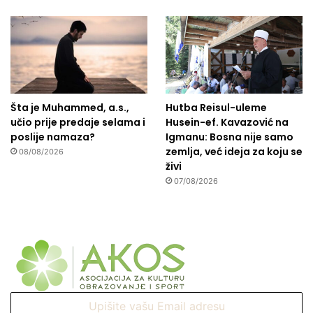
Šta je Muhammed, a.s.,
Hutba Reisul-uleme
učio prije predaje selama i
Husein-ef. Kavazović na
poslije namaza?
Igmanu: Bosna nije samo
zemlja, već ideja za koju se
08/08/2026
živi
07/08/2026
Upišite