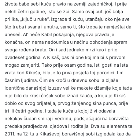
života babe sebi kuću pravio na zemlji zajedničkoj. I prije
nekih četiri godine, isto se zbi. Samo ovaj put, još bolja
prilika, „ključ u ruke“. Izgrade ti kuću, utančaju oko nje sve
što treba i svana i unutra, samo ti, što treba je namještaj da
uneseš. Al’ neće Kabil pokajanja, njegova pravda je
konačna, on nema nedoumica u načinu ophođenja spram
svoga rođena brata. On i sad jednako mrzi kao i prije
dvadeset godina. A Kikaš, pak ni one kojima bi s pravom
mogao zamjeriti. Tako prije osam godina, isti gosti na ista
vrata kod Kikaša, bila je to prva posjeta toj porodici, tim
časnim ljudima. Čim se kroči u dnevnu sobu, a bijaše
identična današnjoj izuzev velike makete džamije koje tada
nije bilo da krasi ćošak sobe iznad kauča, a koju je Kikaš
dobio od svog prijatelja, prvog ženjenog sina punca, prije
tri ili četiri godine. I tada je kuća u kojoj živi odavala
nekakav čudan smiraj i vedrinu, podsjećajući na boravišta
predaka pradjedova, djedova i roditelja. Dva su elementa te
2011. na 12-tu u Kikaševoj boravišnoj sobi izgledala kao da