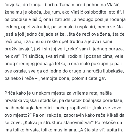
čovjeka, do trpnja i borba. Tamam pred pohod na Vlašić,
žena mu je obeća, „bujrum, ako Vlašić oslobodite, eto ti“. I
oslobodiše Vlašić, ona i zatrudni, a nedugo poslije rođenja
jednog, opet zatrudni, pa se malo i usplahiri, nema se šta
jesti a još jedno čeljade stiže, „šta će reći ova žena, šta će
reći ona, i za onu su rekle opet trudna a jedva i sami
preživljavaju“, još i sin joj veli „reko’ sam ti jednog buraza,
ne dva“. Tri sinčića, sva tri mili rodbini i poznanicima, vele,
onog srednjeg jedna ga tetka, a ona malo pokrupnija pa i
ove ostale, sve ga od jedne do druge u naručju ljubakaše,
pa neko i reče – „nemojte bone, polomit ćete ga“.
Priča kako je u nekom mjestu za vrijeme rata, naišla
hrvatska vojska i stadoše, pa desetak bošnjaka poredaše,
pa ih neki uglađen oficir poče propitivati – „kako se zove
ovo mjesto?“ Pa oni rekoše, zaboravih kako reče Kikaš da
se zove. „Kakva je struktura stanovništva?“ Pa rekoše da
ima toliko hrvata, toliko muslimana. „A šta ste vi“, upita ih.