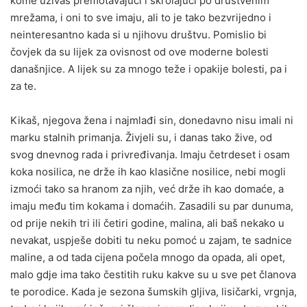
kome uživaš premotavajući i skrolajući po društvenim
mrežama, i oni to sve imaju, ali to je tako bezvrijedno i
neinteresantno kada si u njihovu društvu. Pomislio bi
čovjek da su lijek za ovisnost od ove moderne bolesti
današnjice. A lijek su za mnogo teže i opakije bolesti, pa i
za te.
Kikaš, njegova žena i najmlađi sin, donedavno nisu imali ni
marku stalnih primanja. Živjeli su, i danas tako žive, od
svog dnevnog rada i privređivanja. Imaju četrdeset i osam
koka nosilica, ne drže ih kao klasične nosilice, nebi mogli
izmoći tako sa hranom za njih, već drže ih kao domaće, a
imaju među tim kokama i domaćih. Zasadili su par dunuma,
od prije nekih tri ili četiri godine, malina, ali baš nekako u
nevakat, uspješe dobiti tu neku pomoć u zajam, te sadnice
maline, a od tada cijena počela mnogo da opada, ali opet,
malo gdje ima tako čestitih ruku kakve su u sve pet članova
te porodice. Kada je sezona šumskih gljiva, lisičarki, vrgnja,