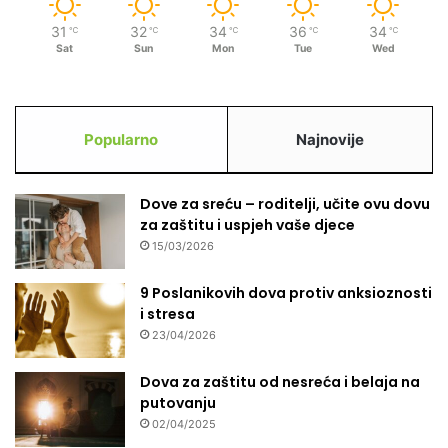
i
s
31
32
34
36
34
℃
℃
℃
℃
℃
t
Sat
Sun
Mon
Tue
Wed
r
a
t
e
Popularno
Najnovije
š
k
i
Dove za sreću – roditelji, učite ovu dovu
h
za zaštitu i uspjeh vaše djece
m
j
15/03/2026
e
r
9 Poslanikovih dova protiv anksioznosti
a
i stresa
z
23/04/2026
a
j
Dova za zaštitu od nesreća i belaja na
a
putovanju
č
02/04/2025
a