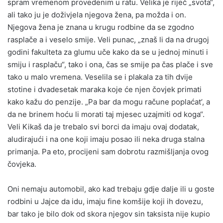
spram vremenom provedenim u ratu. Velika je riječ „svota“,
ali tako ju je doživjela njegova žena, pa možda i on.
Njegova žena je znana u krugu rodbine da se zgodno
rasplače a i veselo smije. Veli punac, „znaš li da na drugoj
godini fakulteta za glumu uče kako da se u jednoj minuti i
smiju i rasplaču“, tako i ona, čas se smije pa čas plače i sve
tako u malo vremena. Veselila se i plakala za tih dvije
stotine i dvadesetak maraka koje će njen čovjek primati
kako kažu do penzije. „Pa bar da mogu račune poplaćat’, a
da ne brinem hoću li morati taj mjesec uzajmiti od koga“.
Veli Kikaš da je trebalo svi borci da imaju ovaj dodatak,
aludirajući i na one koji imaju posao ili neka druga stalna
primanja. Pa eto, procijeni sam dobrotu razmišljanja ovog
čovjeka.
Oni nemaju automobil, ako kad trebaju gdje dalje ili u goste
rodbini u Jajce da idu, imaju fine komšije koji ih dovezu,
bar tako je bilo dok od skora njegov sin taksista nije kupio