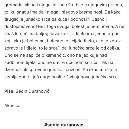
gromadu, ali ne i njega, jer ono što bije u njegovim prsima,
toliku snagu ima da i njega i njegovo breme nosi. Da kako
drugačije junačko srce da kuca i podnosi?! Časno i
dostojanstveno! Bez toga dvoga, bolest je neminovna. A ne
znaš li riječi najboljeg čovjeka – „U tijelu ima jedan organ,
koji, ako je bolestan, bolesno je i cijelo tijelo, ako je zdrav,
zdravo je i tijelo, to je srce“, da, junačko srce je od čelika.
Ono se ne sapliće o kamenčić, ono ne jadikuje nad
sudbinom tijela, ono ne umire običnom smrću. Tek na
džennazi ili sprovodu junaka spoznaš. Pa i kad mu tijelo
zemlja obgrli, još dugo poslije živi njegovo junačko srce.
Piše:
Sedin Duranović
Akos.ba
sedin duranović