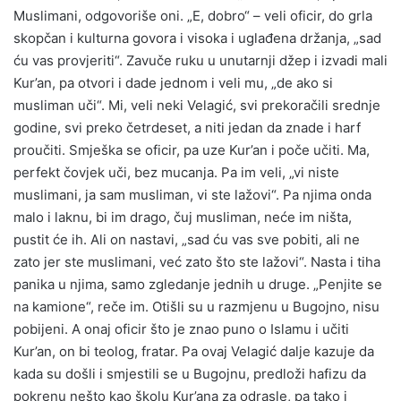
Muslimani, odgovoriše oni. „E, dobro“ – veli oficir, do grla
skopčan i kulturna govora i visoka i uglađena držanja, „sad
ću vas provjeriti“. Zavuče ruku u unutarnji džep i izvadi mali
Kur’an, pa otvori i dade jednom i veli mu, „de ako si
musliman uči“. Mi, veli neki Velagić, svi prekoračili srednje
godine, svi preko četrdeset, a niti jedan da znade i harf
proučiti. Smješka se oficir, pa uze Kur’an i poče učiti. Ma,
perfekt čovjek uči, bez mucanja. Pa im veli, „vi niste
muslimani, ja sam musliman, vi ste lažovi“. Pa njima onda
malo i laknu, bi im drago, čuj musliman, neće im ništa,
pustit će ih. Ali on nastavi, „sad ću vas sve pobiti, ali ne
zato jer ste muslimani, već zato što ste lažovi“. Nasta i tiha
panika u njima, samo zgledanje jednih u druge. „Penjite se
na kamione“, reče im. Otišli su u razmjenu u Bugojno, nisu
pobijeni. A onaj oficir što je znao puno o Islamu i učiti
Kur’an, on bi teolog, fratar. Pa ovaj Velagić dalje kazuje da
kada su došli i smjestili se u Bugojnu, predloži hafizu da
pokrenu nešto kao školu Kur’ana za odrasle, pa tako i