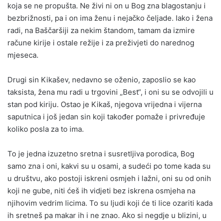
koja se ne propušta. Ne živi ni on u Bog zna blagostanju i
bezbrižnosti, pa i on ima ženu i nejačko čeljade. Iako i žena
radi, na Baščaršiji za nekim štandom, tamam da izmire
račune kirije i ostale režije i za preživjeti do narednog
mjeseca.
Drugi sin Kikašev, nedavno se oženio, zaposlio se kao
taksista, žena mu radi u trgovini „Best“, i oni su se odvojili u
stan pod kiriju. Ostao je Kikaš, njegova vrijedna i vijerna
saputnica i još jedan sin koji također pomaže i privređuje
koliko posla za to ima.
To je jedna izuzetno sretna i susretljiva porodica, Bog
samo zna i oni, kakvi su u osami, a sudeći po tome kada su
u društvu, ako postoji iskreni osmjeh i lažni, oni su od onih
koji ne gube, niti ćeš ih vidjeti bez iskrena osmjeha na
njihovim vedrim licima. To su ljudi koji će ti lice ozariti kada
ih sretneš pa makar ih i ne znao. Ako si negdje u blizini, u