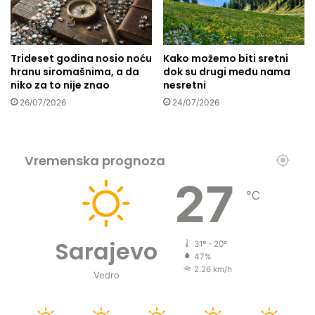
n
r
p
a
a
v
r
Trideset godina nosio noću
Kako možemo biti sretni
e
t
hranu siromašnima, a da
dok su drugi među nama
u
n
niko za to nije znao
nesretni
S
e
a
26/07/2026
24/07/2026
r
u
p
d
r
i
i
Vremenska prognoza
j
r
s
e
27
k
a
℃
o
l
j
i
A
z
Sarajevo
31º - 20º
r
a
47%
a
c
2.26 km/h
Vedro
b
i
i
j
j
i