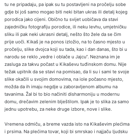
tu ne pripadaju, pa ipak su tu postavljeni na pročelju sobe
gdje bi još samo mogao biti neki bitan ukras ili detalj kojeg
porodica jako cijeni. Obično tu svijet uobičava da stavi
zajedničku fotografiju porodice, ili neku levhu, umjetničku
sliku ili pak neki ukrasni detalj, nešto što žele da se čim
prije uoči. Kikaš je na ponos izložio, na to časno mjesto u
pročelju, slike dvojca koji su tada, kao i dan danas, što bi u
narodu se reklo „vedre i oblače u Jajcu“. Neznana im je
zasluga za takvu počast u Kikaševu tuđinskom domu. Nije
težak upitnik da se stavi na pomisao, da li su i sami te svoje
slike okačili u svojim domovima, na iole počasno mjesto,
možda da ih imaju negdje u zaboravljenom albumu na
tavanima. Žal bi to bio načiniti disharmoniju u modernu
domu, drečavim zelenim blještilom. Ipak je to slika za samo
jednu upotrebu, za neke druge izbore, nove i slike.
Vremena odmiču, a breme vazda isto na Kikaševim plećima
i prsima. Na plećima tovar, koji bi smrskao i najjaču ljudsku