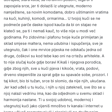
zaposjela srce, jer ti dolaziš iz utegnute, moderno
namještene, sa novim komodama, dobro uštimanim vratima
na kući, kuhinji, komodi, ormarima… U tvojoj kući se ne
podmeće parče daske ispod kauča da bi on stajao ne
klateći se, pa ti i nemaš kauč, to više nije u modi već
godinama. Po zidovima i plafonu tvoje kuće primijetan je
sklad smjese maltera, nema udubina i ispupčenja, sve je
utegnuto, čak i one mrvice pijeska ne odskaču jedna od
druge, ćoškovi su kod tebe kao oni na crtežu arhitekte. A
to nije slučaj kuće gdje boravi Kikaš i njegova porodica,
gdje zbog njih, sve u kući pjeva i kikoće, vrata, podovi,
drveno stepenište za sprat gdje su spavaće sobe, prozori. I
taj kikot, bio bi tužan, srce bi slomio, da nije njih, ukućana.
Jer kad uđeš u tu kuću, i njih u njoj zatekneš, sve što se u
njoj nalazi vedrinu ima, kao da odjednom u svemu sklad i
harmonija nastane. Ti u svojoj udobnoj, modernoj i
utegnutoj kući jako cijeniš mnoštvo tv kanala i internet u