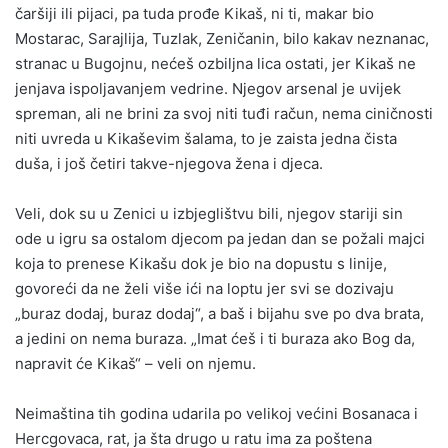
čaršiji ili pijaci, pa tuda prođe Kikaš, ni ti, makar bio
Mostarac, Sarajlija, Tuzlak, Zeničanin, bilo kakav neznanac,
stranac u Bugojnu, nećeš ozbiljna lica ostati, jer Kikaš ne
jenjava ispoljavanjem vedrine. Njegov arsenal je uvijek
spreman, ali ne brini za svoj niti tuđi račun, nema ciničnosti
niti uvreda u Kikaševim šalama, to je zaista jedna čista
duša, i još četiri takve-njegova žena i djeca.
Veli, dok su u Zenici u izbjeglištvu bili, njegov stariji sin
ode u igru sa ostalom djecom pa jedan dan se požali majci
koja to prenese Kikašu dok je bio na dopustu s linije,
govoreći da ne želi više ići na loptu jer svi se dozivaju
„buraz dodaj, buraz dodaj“, a baš i bijahu sve po dva brata,
a jedini on nema buraza. „Imat ćeš i ti buraza ako Bog da,
napravit će Kikaš“ – veli on njemu.
Neimaština tih godina udarila po velikoj većini Bosanaca i
Hercgovaca, rat, ja šta drugo u ratu ima za poštena