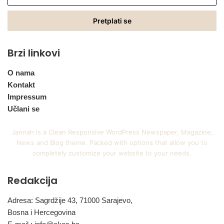
vašu
Email
adresu
Brzi linkovi
O nama
Kontakt
Impressum
Učlani se
Jannah is a Clean Responsive WordPress Newspaper, Magazine,
News and Blog theme. Packed with options that allow you to
completely customize your website to your needs.
Redakcija
Adresa: Sagrdžije 43, 71000 Sarajevo,
Bosna i Hercegovina