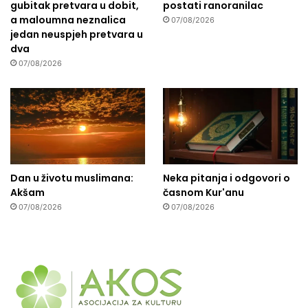
gubitak pretvara u dobit,
postati ranoranilac
a maloumna neznalica
07/08/2026
jedan neuspjeh pretvara u
dva
07/08/2026
Dan u životu muslimana:
Neka pitanja i odgovori o
Akšam
časnom Kur'anu
07/08/2026
07/08/2026