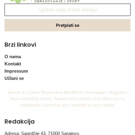
Upišite
vašu
Email
adresu
Brzi linkovi
O nama
Kontakt
Impressum
Učlani se
Jannah is a Clean Responsive WordPress Newspaper, Magazine,
News and Blog theme. Packed with options that allow you to
completely customize your website to your needs.
Redakcija
Adresa: Sagrdžije 43, 71000 Sarajevo,