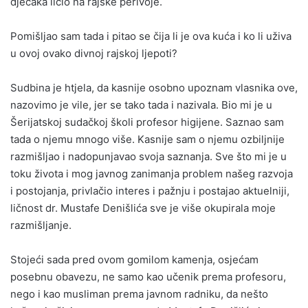
dječaka ličio na rajske perivoje.
Pomišljao sam tada i pitao se čija li je ova kuća i ko li uživa
u ovoj ovako divnoj rajskoj ljepoti?
Sudbina je htjela, da kasnije osobno upoznam vlasnika ove,
nazovimo je vile, jer se tako tada i nazivala. Bio mi je u
Šerijatskoj sudačkoj školi profesor higijene. Saznao sam
tada o njemu mnogo više. Kasnije sam o njemu ozbiljnije
razmišljao i nadopunjavao svoja saznanja. Sve što mi je u
toku života i mog javnog zanimanja problem našeg razvoja
i postojanja, privlačio interes i pažnju i postajao aktuelniji,
ličnost dr. Mustafe Denišlića sve je više okupirala moje
razmišljanje.
Stojeći sada pred ovom gomilom kamenja, osjećam
posebnu obavezu, ne samo kao učenik prema profesoru,
nego i kao musliman prema javnom radniku, da nešto