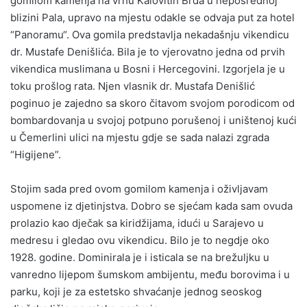
gomilom kamenja na vrhu Kalovitih Brda u neposrednoj
blizini Pala, upravo na mjestu odakle se odvaja put za hotel
“Panoramu“. Ova gomila predstavlja nekadašnju vikendicu
dr. Mustafe Denišlića. Bila je to vjerovatno jedna od prvih
vikendica muslimana u Bosni i Hercegovini. Izgorjela je u
toku prošlog rata. Njen vlasnik dr. Mustafa Denišlić
poginuo je zajedno sa skoro čitavom svojom porodicom od
bombardovanja u svojoj potpuno porušenoj i uništenoj kući
u Čemerlini ulici na mjestu gdje se sada nalazi zgrada
“Higijene”.
Stojim sada pred ovom gomilom kamenja i oživljavam
uspomene iz djetinjstva. Dobro se sjećam kada sam ovuda
prolazio kao dječak sa kiridžijama, idući u Sarajevo u
medresu i gledao ovu vikendicu. Bilo je to negdje oko
1928. godine. Dominirala je i isticala se na brežuljku u
vanredno lijepom šumskom ambijentu, među borovima i u
parku, koji je za estetsko shvaćanje jednog seoskog