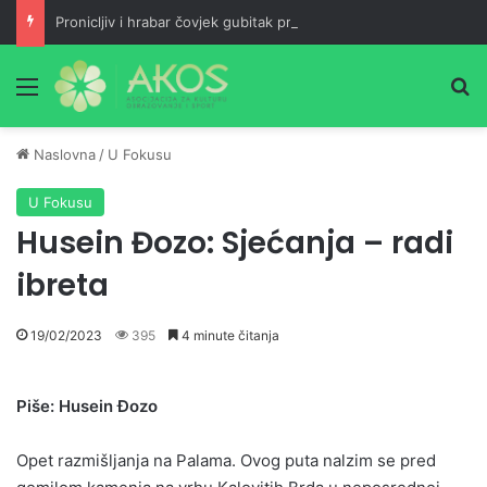
Pronicljiv i hrabar čovjek gubitak pretvara u dobit, a maloumna neznalica jedan neuspjeh pretvara u dva
Meni
Pr
Naslovna
/
U Fokusu
U Fokusu
Husein Đozo: Sjećanja – radi
ibreta
19/02/2023
395
4 minute čitanja
Piše: Husein Đozo
Opet razmišljanja na Palama. Ovog puta nalzim se pred