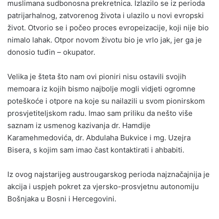
muslimana sudbonosna prekretnica. Izlazilo se iz perioda
patrijarhalnog, zatvorenog života i ulazilo u novi evropski
život. Otvorio se i počeo proces evropeizacije, koji nije bio
nimalo lahak. Otpor novom životu bio je vrlo jak, jer ga je
donosio tuđin – okupator.
Velika je šteta što nam ovi pioniri nisu ostavili svojih
memoara iz kojih bismo najbolje mogli vidjeti ogromne
poteškoće i otpore na koje su nailazili u svom pionirskom
prosvjetiteljskom radu. Imao sam priliku da nešto više
saznam iz usmenog kazivanja dr. Hamdije
Karamehmedovića, dr. Abdulaha Bukvice i mg. Uzejra
Bisera, s kojim sam imao čast kontaktirati i ahbabiti.
Iz ovog najstarijeg austrougarskog perioda najznačajnija je
akcija i uspjeh pokret za vjersko-prosvjetnu autonomiju
Bošnjaka u Bosni i Hercegovini.