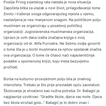
Poslije Prvog svjetskog rata nastala je nova situacija.
Započeta bitka za ulazak u novi život, prilagođavanje tome
životu i traženje svoga odgovarajućeg mjesta u njemu,
nastavljena je nes-manjenom snagom. Na političkom polju
muslimani se organiziraju u posebnoj političkoj
organizaciji: Jugoslavenska muslimanska organizacija.
Upravo je ovih dana izašla značajna knjiga o ovoj
organizaciji od dr. Atifa Purivatre. Ne želimo ovdje govoriti
o tome šta je u borbi muslimana za njihov opstanak značila
ova organizacija. O tome će čitaoci naći najautentičnije
podatke u spomenutoj knjizi, koju treba bezuvjetno
pročitati.
Borba na kulturno-prosvjetnom polju bila je znatnog
intenziteta. Trebalo je što prije prevladati opću zaostalost.
Školovanje je shvaćeno kao nužna potreba. Dr. Bašagić je
najglasnije uzvikivao: “Gradite škole, djeca vas mole. Djeca
bez škola siročad gola…” Bašagić je to dobro znao i