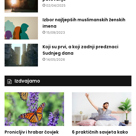
t
02/04/2025
a
v
Izbor najljepših muslimanskih ženskih
ž
imena
i
15/09/2023
v
o
Koji su prvi, a koji zadnji predznaci
t
Sudnjeg dana
14/05/2026
Izdvajamo
Pronicljiv i hrabar čovjek
6 praktičnih savjeta kako