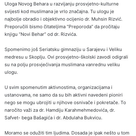
Uloga Novog Behara u razvijanju prosvjetno-kulturne
svijesti kod muslimana je vrlo značajna. Tu ulogu je
najbolje obradio i objektivno ocijenio dr. Muhsin Rizvić.
Preporučili bismo čitateljima “Preporoda” da pročitaju
knjigu “Novi Behar” od dr. Rizvića.
Spomenimo još Seriatsku gimnaziju u Sarajevu i Veliku
medresu u Skoplju. Ovi prosvjetno-školski zavodi odigrali
su na polju prosvjećivanja muslimana vanrednu veliku
ulogu.
U svim spomenutim aktivnostima, organizacijama i
ustanovama, ne samo da su bih aktivni navedeni pioniri
nego se mogu ubrojiti u njihove osnivače i pokretače. To
naročito važi za dr. Hamdiju Karahmehmedovića, dr.
Safvet- bega Bašagića i dr. Abdulaha Bukvicu.
Moramo se odužiti tim ljudima. Dosada je ipak nešto u tom