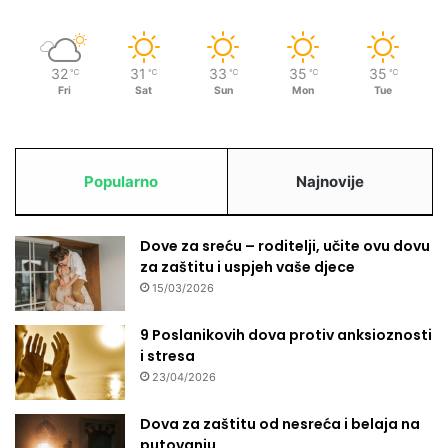
e
c
ć
i
e
32
31
33
35
35
℃
℃
℃
℃
℃
o
Fri
Sat
Sun
Mon
Tue
s
t
a
t
Popularno
Najnovije
i
v
j
Dove za sreću – roditelji, učite ovu dovu
e
za zaštitu i uspjeh vaše djece
r
o
15/03/2026
v
a
9 Poslanikovih dova protiv anksioznosti
t
i stresa
n
23/04/2026
o
č
Dova za zaštitu od nesreća i belaja na
i
putovanju