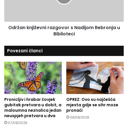
v
n
r
k
a
n
t
j
k
Održan književni razgovor s Nadijom Rebronja u
i
a
Biblioteci
ž
i
e
z
v
Povezani članci
T
n
u
i
r
r
s
a
k
z
e
g
:
o
I
v
s
Pronicljiv i hrabar čovjek
OPREZ: Ovo su najčešća
o
p
gubitak pretvara u dobit, a
mjesta gdje se sihr moze
r
maloumna neznalica jedan
pronaći
u
s
neuspjeh pretvara u dva
n
N
06/08/2026
i
07/08/2026
a