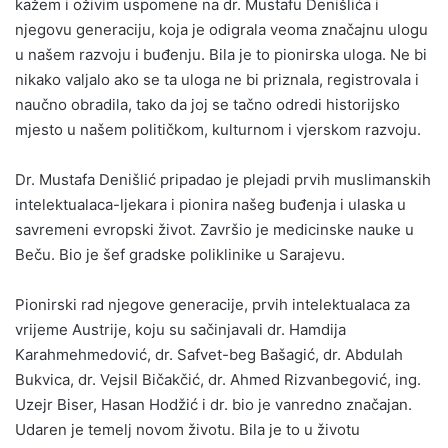
kažem i oživim uspomene na dr. Mustafu Denišlića i
njegovu generaciju, koja je odigrala veoma značajnu ulogu
u našem razvoju i buđenju. Bila je to pionirska uloga. Ne bi
nikako valjalo ako se ta uloga ne bi priznala, registrovala i
naučno obradila, tako da joj se tačno odredi historijsko
mjesto u našem političkom, kulturnom i vjerskom razvoju.
Dr. Mustafa Denišlić pripadao je plejadi prvih muslimanskih
intelektualaca-ljekara i pionira našeg buđenja i ulaska u
savremeni evropski život. Završio je medicinske nauke u
Beču. Bio je šef gradske poliklinike u Sarajevu.
Pionirski rad njegove generacije, prvih intelektualaca za
vrijeme Austrije, koju su sačinjavali dr. Hamdija
Karahmehmedović, dr. Safvet-beg Bašagić, dr. Abdulah
Bukvica, dr. Vejsil Bičakčić, dr. Ahmed Rizvanbegović, ing.
Uzejr Biser, Hasan Hodžić i dr. bio je vanredno značajan.
Udaren je temelj novom životu. Bila je to u životu