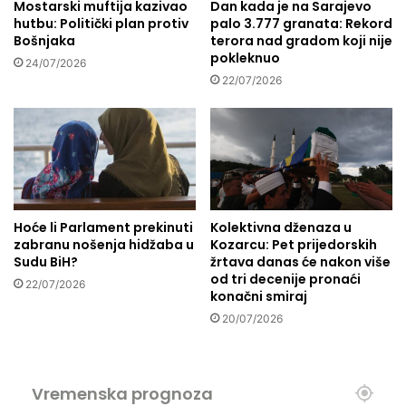
v
Mostarski muftija kazivao
Dan kada je na Sarajevo
e
hutbu: Politički plan protiv
palo 3.777 granata: Rekord
i
n
Bošnjaka
terora nad gradom koji nije
s
i
pokleknuo
o
c
24/07/2026
r
22/07/2026
e
a
"
v
:
n
D
i
o
m
d
a
j
K
e
Hoće li Parlament prekinuti
Kolektivna dženaza u
i
l
zabranu nošenja hidžaba u
Kozarcu: Pet prijedorskih
r
a
Sudu BiH?
žrtava danas će nakon više
g
4
od tri decenije pronaći
22/07/2026
i
5
konačni smiraj
s
s
20/07/2026
t
t
a
i
n
p
a
e
Vremenska prognoza
n