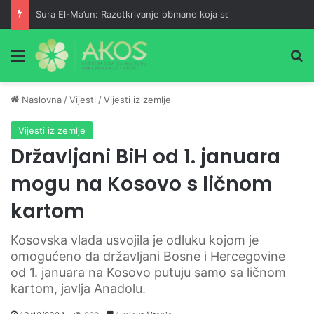
Sura El-Ma’un: Razotkrivanje obmane koja se skriva iza pobožnosti
Meni
Pr
Naslovna
/
Vijesti
/
Vijesti iz zemlje
Vijesti iz zemlje
Državljani BiH od 1. januara
mogu na Kosovo s ličnom
kartom
Kosovska vlada usvojila je odluku kojom je
omogućeno da državljani Bosne i Hercegovine
od 1. januara na Kosovo putuju samo sa ličnom
kartom, javlja Anadolu.