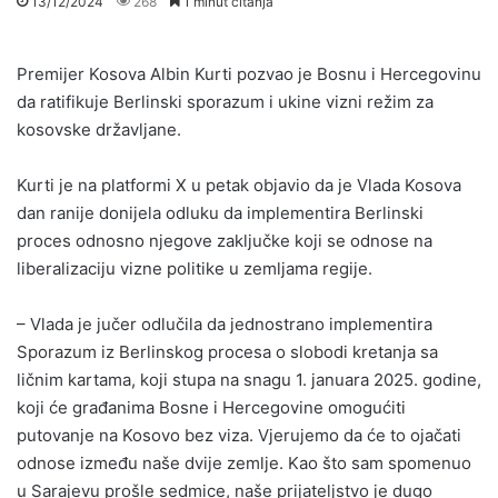
13/12/2024
268
1 minut čitanja
Premijer Kosova Albin Kurti pozvao je Bosnu i Hercegovinu
da ratifikuje Berlinski sporazum i ukine vizni režim za
kosovske državljane.
Kurti je na platformi X u petak objavio da je Vlada Kosova
dan ranije donijela odluku da implementira Berlinski
proces odnosno njegove zaključke koji se odnose na
liberalizaciju vizne politike u zemljama regije.
– Vlada je jučer odlučila da jednostrano implementira
Sporazum iz Berlinskog procesa o slobodi kretanja sa
ličnim kartama, koji stupa na snagu 1. januara 2025. godine,
koji će građanima Bosne i Hercegovine omogućiti
putovanje na Kosovo bez viza. Vjerujemo da će to ojačati
odnose između naše dvije zemlje. Kao što sam spomenuo
u Sarajevu prošle sedmice, naše prijateljstvo je dugo