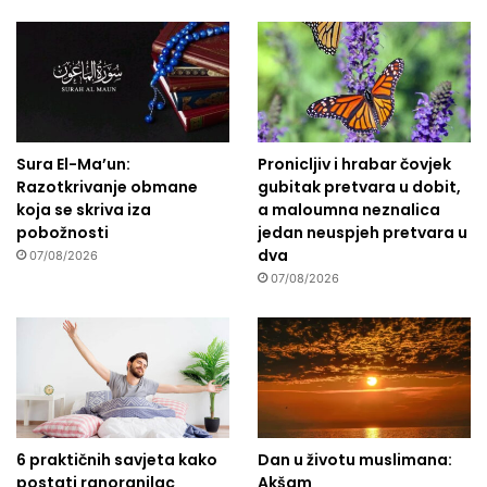
Sura El-Ma’un:
Pronicljiv i hrabar čovjek
Razotkrivanje obmane
gubitak pretvara u dobit,
koja se skriva iza
a maloumna neznalica
pobožnosti
jedan neuspjeh pretvara u
dva
07/08/2026
07/08/2026
6 praktičnih savjeta kako
Dan u životu muslimana:
postati ranoranilac
Akšam