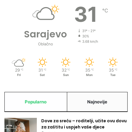
31
d
℃
i
j
a
Sarajevo
2
31º - 21º
30%
4
3.68 km/h
.
Oblačno
d
e
c
e
29
31
32
35
35
℃
℃
℃
℃
℃
m
Fri
Sat
Sun
Mon
Tue
b
r
a
Popularno
Najnovije
Dove za sreću – roditelji, učite ovu dovu
za zaštitu i uspjeh vaše djece