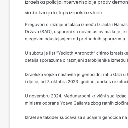
Izraelska policija intervenisala je protiv demo
simboliziraju kolaps izraelske vlade.
Pregovori o razmjeni talaca između Izraela i Hamas
Država (SAD), usporeni su novim uslovima koje je 
njegovim odustajanjem od prethodnih sporazuma.
U subotu je list “Yedioth Ahronoth” citirao izraelsk
detalja sporazuma o razmjeni zarobljenika između I
Izraelska vojska nastavila je genocidni rat u Gazi 
i djece, od 7. oktobra 2023. godine, uprkos rezoluci
U novembru 2024. Međunarodni krivični sud izdao 
ministra odbrane Yoava Gallanta zbog ratnih zločina 
Izrael se također suočava sa slučajem genocida n