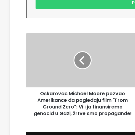
š
i
t
e
v
a
O
š
s
u
k
E
a
m
r
a
o
i
v
l
a
a
c
d
Oskarovac Michael Moore pozvao
M
r
Amerikance da pogledaju film "From
i
e
c
Ground Zero": Vi i ja finansiramo
s
h
genocid u Gazi, žrtve smo propagande!
u
a
e
l