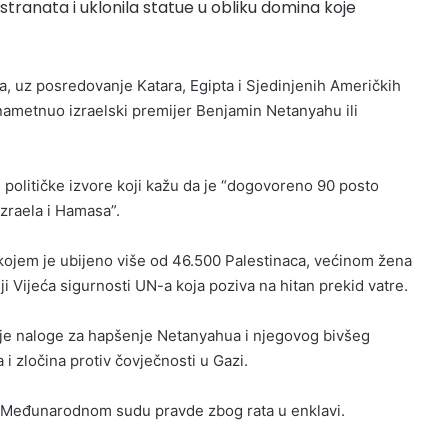
nstranata i uklonila statue u obliku domina koje
a, uz posredovanje Katara, Egipta i Sjedinjenih Američkih
nametnuo izraelski premijer Benjamin Netanyahu ili
e političke izvore koji kažu da je “dogovoreno 90 posto
zraela i Hamasa”.
u kojem je ubijeno više od 46.500 Palestinaca, većinom žena
ji Vijeća sigurnosti UN-a koja poziva na hitan prekid vatre.
je naloge za hapšenje Netanyahua i njegovog bivšeg
i zločina protiv čovječnosti u Gazi.
a Međunarodnom sudu pravde zbog rata u enklavi.