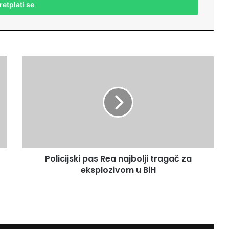
P
o
l
i
c
i
j
s
k
Policijski pas Rea najbolji tragač za
i
eksplozivom u BiH
p
a
s
R
e
a