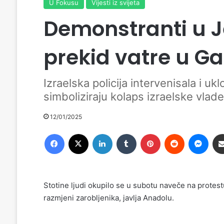
U Fokusu
Vijesti iz svijeta
Demonstranti u 
prekid vatre u Ga
Izraelska policija intervenisala i uk
simboliziraju kolaps izraelske vlade
12/01/2025
Facebook
X
LinkedIn
Tumblr
Pinterest
Reddit
Messenger
Stotine ljudi okupilo se u subotu naveče na protes
razmjeni zarobljenika, javlja Anadolu.