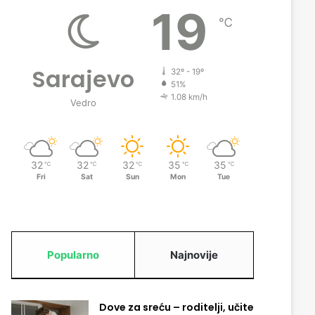
19
℃
Sarajevo
32º - 19º
51%
1.08 km/h
Vedro
32
32
32
35
35
℃
℃
℃
℃
℃
Fri
Sat
Sun
Mon
Tue
Popularno
Najnovije
Dove za sreću – roditelji, učite