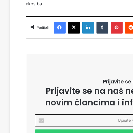
akos.ba
Facebook
X
LinkedIn
Tumblr
Pinterest
Podijeli
Prijavite s
Prijavite se na naš n
novim člancima i in
U
p
i