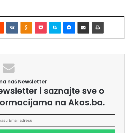
Reddit
VKontakte
Odnoklassniki
Pocket
Skype
Messenger
Podijeli putem Emaila
Printaj
e na naš Newsletter
ewsletter i saznajte sve o
formacijama na Akos.ba.