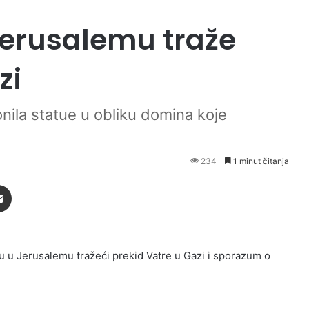
Jerusalemu traže
zi
lonila statue u obliku domina koje
234
1 minut čitanja
Podijeli putem Emaila
tu u Jerusalemu tražeći prekid Vatre u Gazi i sporazum o