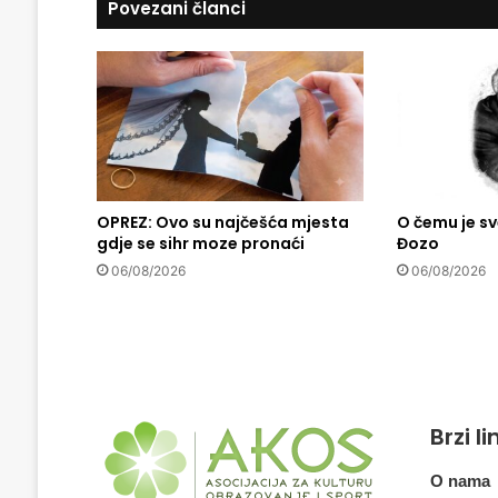
Povezani članci
M
o
o
r
e
p
o
z
v
a
OPREZ: Ovo su najčešća mjesta
O čemu je sv
gdje se sihr moze pronaći
Đozo
o
A
06/08/2026
06/08/2026
m
e
r
i
k
a
n
Brzi l
c
e
O nama