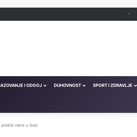
Husein ef. Đozo
AZOVANJE I ODGOJ
DUHOVNOST
SPORT I ZDRAVLJE
 prekid vatre u Gazi