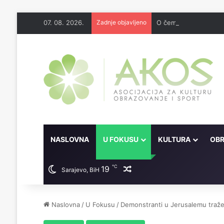
07. 08. 2026.
Zadnje objavljeno
O čemu je sve pisao 
NASLOVNA
U FOKUSU
KULTURA
OBR
℃
19
Random članak
Sarajevo, BiH
Naslovna
/
U Fokusu
/
Demonstranti u Jerusalemu traže