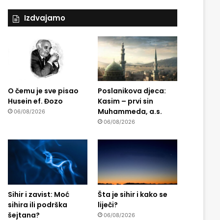
Izdvajamo
O čemu je sve pisao
Poslanikova djeca:
Husein ef. Đozo
Kasim – prvi sin
Muhammeda, a.s.
06/08/2026
06/08/2026
Sihir i zavist: Moć
Šta je sihir i kako se
sihira ili podrška
liječi?
šejtana?
06/08/2026