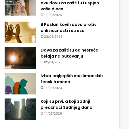
ovu dovu za zaštitu i uspjeh
vaše djece
15/03/2026
9 Poslanikovih dova protiv
anksioznosti i stresa
23/04/2026
Dova za zaštitu od nesreća i
belaja na putovanju
02/04/2025
Izbor najljepših muslimanskih
ženskih imena
15/09/2023
Koji su prvi, a koji zadnji
predznaci Sudnjeg dana
14/05/2026