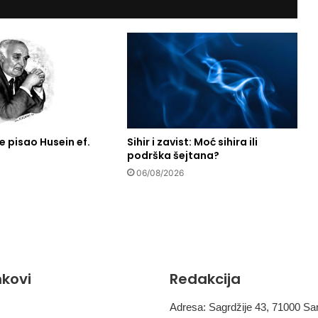
n
a
j
b
o
l
j
i
t
r
e pisao Husein ef.
Sihir i zavist: Moć sihira ili
podrška šejtana?
a
g
06/08/2026
a
č
z
a
e
k
s
inkovi
Redakcija
p
l
Adresa: Sagrdžije 43, 71000 Sa