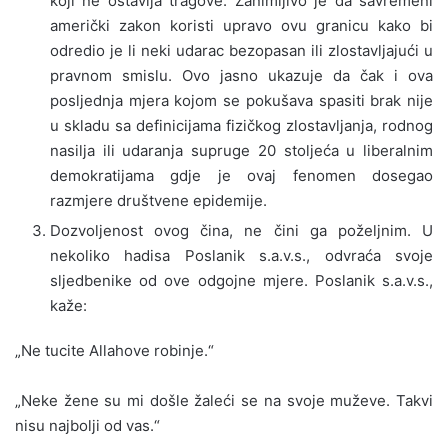
koji ne ostavlja tragove. Zanimljivo je da savremeni
američki zakon koristi upravo ovu granicu kako bi
odredio je li neki udarac bezopasan ili zlostavljajući u
pravnom smislu. Ovo jasno ukazuje da čak i ova
posljednja mjera kojom se pokušava spasiti brak nije
u skladu sa definicijama fizičkog zlostavljanja, rodnog
nasilja ili udaranja supruge 20 stoljeća u liberalnim
demokratijama gdje je ovaj fenomen dosegao
razmjere društvene epidemije.
Dozvoljenost ovog čina, ne čini ga poželjnim. U
nekoliko hadisa Poslanik s.a.v.s., odvraća svoje
sljedbenike od ove odgojne mjere. Poslanik s.a.v.s.,
kaže:
„Ne tucite Allahove robinje.“
„Neke žene su mi došle žaleći se na svoje muževe. Takvi
nisu najbolji od vas.“