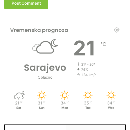
Vremenska prognoza
21
℃
Sarajevo
21º - 20º
74%
1.34 km/h
Oblačno
21
31
34
35
34
℃
℃
℃
℃
℃
Sat
Sun
Mon
Tue
Wed