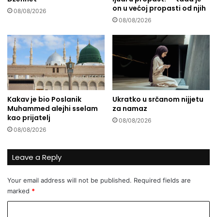
on u većoj propasti od njih
o
08/08/2026
m
08/08/2026
m
i
r
u
Kakav je bio Poslanik
Ukratko u srčanom nijjetu
Muhammed alejhi sselam
za namaz
kao prijatelj
08/08/2026
08/08/2026
Leave a Reply
Your email address will not be published.
Required fields are
marked
*
C