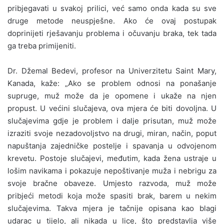
pribjegavati u svakoj prilici, već samo onda kada su sve
druge metode neuspješne. Ako će ovaj postupak
doprinijeti rješavanju problema i očuvanju braka, tek tada
ga treba primijeniti.
Dr. Džemal Bedevi, profesor na Univerzitetu Saint Mary,
Kanada, kaže: „Ako se problem odnosi na ponašanje
supruge, muž može da je opomene i ukaže na njen
propust. U većini slučajeva, ova mjera će biti dovoljna. U
slučajevima gdje je problem i dalje prisutan, muž može
izraziti svoje nezadovoljstvo na drugi, miran, način, poput
napuštanja zajedničke postelje i spavanja u odvojenom
krevetu. Postoje slučajevi, međutim, kada žena ustraje u
lošim navikama i pokazuje nepoštivanje muža i nebrigu za
svoje bračne obaveze. Umjesto razvoda, muž može
pribjeći metodi koja može spasiti brak, barem u nekim
slučajevima. Takva mjera je tačnije opisana kao blagi
udarac u tijelo, ali nikada u lice, što predstavlja više