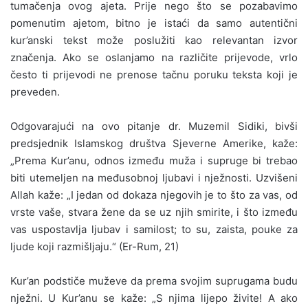
tumačenja ovog ajeta. Prije nego što se pozabavimo
pomenutim ajetom, bitno je istaći da samo autentični
kur’anski tekst može poslužiti kao relevantan izvor
značenja. Ako se oslanjamo na različite prijevode, vrlo
često ti prijevodi ne prenose tačnu poruku teksta koji je
preveden.
Odgovarajući na ovo pitanje dr. Muzemil Sidiki, bivši
predsjednik Islamskog društva Sjeverne Amerike, kaže:
„Prema Kur’anu, odnos između muža i supruge bi trebao
biti utemeljen na međusobnoj ljubavi i nježnosti. Uzvišeni
Allah kaže: „I jedan od dokaza njegovih je to što za vas, od
vrste vaše, stvara žene da se uz njih smirite, i što između
vas uspostavlja ljubav i samilost; to su, zaista, pouke za
ljude koji razmišljaju.“ (Er-Rum, 21)
Kur’an podstiče muževe da prema svojim suprugama budu
nježni. U Kur’anu se kaže: „S njima lijepo živite! A ako