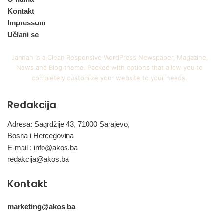
Kontakt
Impressum
Učlani se
Jannah is a Clean Responsive WordPress Newspaper, Magazine,
News and Blog theme. Packed with options that allow you to
completely customize your website to your needs.
Redakcija
Adresa: Sagrdžije 43, 71000 Sarajevo,
Bosna i Hercegovina
E-mail :
info@akos.ba
redakcija@akos.ba
Kontakt
marketing@akos.ba