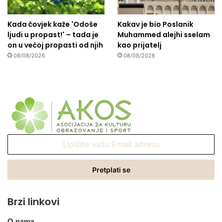
Kada čovjek kaže 'Odoše
Kakav je bio Poslanik
ljudi u propast!' – tada je
Muhammed alejhi sselam
on u većoj propasti od njih
kao prijatelj
08/08/2026
08/08/2026
Upišite
vašu
Email
adresu
Brzi linkovi
O nama