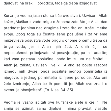
djelovati na brak ili porodicu, tada ga treba izbjegavati.
Kur’an je veoma jasan što se tiče ove stvari. Uzvišeni Allah
kaže: „Muškarci vode brigu o ženama zato što je Allah dao
prednost jednima nad drugima i zato što oni troše imetke
svoje. Zbog toga su čestite žene poslušne i za vrijeme
muževljeva odsustva vode brigu o onome o čemu treba da
brigu vode, jer i Allah njih štiti. A onih čijih se
neposlušnosti pribojavate, vi posavjetujte, pa ih i udarite;
kad vam postanu poslušne, onda im zulum ne činite! –
Allah je, zaista, uzvišen i velik! A ako se bojite razdora
između njih dvoje, onda pošaljite jednog pomiritelja iz
njegove, a jednog pomiritelja iz njene porodice. Ako oni
žele izmirenje, Allah će ih pomiriti jer Allah sve zna i o
svemu je obavješten!“ (En-Nisa, 34-35)
Veoma je važno isčitati ove kur’anske ajete u cjelini. Ne
smiju se uzimati samo dijelovi i njima pravdati vlastite