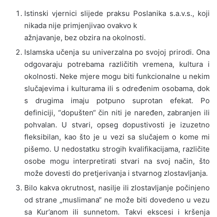
Istinski vjernici slijede praksu Poslanika s.a.v.s., koji
nikada nije primjenjivao ovakvo k
ažnjavanje, bez obzira na okolnosti.
Islamska učenja su univerzalna po svojoj prirodi. Ona
odgovaraju potrebama različitih vremena, kultura i
okolnosti. Neke mjere mogu biti funkcionalne u nekim
slučajevima i kulturama ili s određenim osobama, dok
s drugima imaju potpuno suprotan efekat. Po
definiciji, “dopušten“ čin niti je naređen, zabranjen ili
pohvalan. U stvari, opseg dopustivosti je izuzetno
fleksibilan, kao što je u vezi sa slučajem o kome mi
pišemo. U nedostatku strogih kvalifikacijama, različite
osobe mogu interpretirati stvari na svoj način, što
može dovesti do pretjerivanja i stvarnog zlostavljanja.
Bilo kakva okrutnost, nasilje ili zlostavljanje počinjeno
od strane „muslimana“ ne može biti dovedeno u vezu
sa Kur’anom ili sunnetom. Takvi ekscesi i kršenja