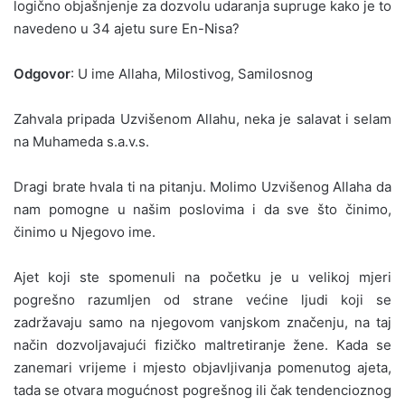
logično objašnjenje za dozvolu udaranja supruge kako je to
navedeno u 34 ajetu sure En-Nisa?
Odgovor
: U ime Allaha, Milostivog, Samilosnog
Zahvala pripada Uzvišenom Allahu, neka je salavat i selam
na Muhameda s.a.v.s.
Dragi brate hvala ti na pitanju. Molimo Uzvišenog Allaha da
nam pomogne u našim poslovima i da sve što činimo,
činimo u Njegovo ime.
Ajet koji ste spomenuli na početku je u velikoj mjeri
pogrešno razumljen od strane većine ljudi koji se
zadržavaju samo na njegovom vanjskom značenju, na taj
način dozvoljavajući fizičko maltretiranje žene. Kada se
zanemari vrijeme i mjesto objavljivanja pomenutog ajeta,
tada se otvara mogućnost pogrešnog ili čak tendencioznog