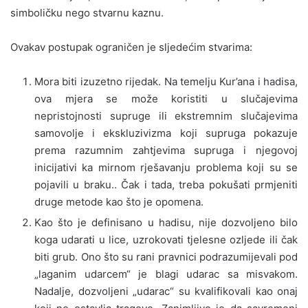
simboličku nego stvarnu kaznu.
Ovakav postupak ograničen je sljedećim stvarima:
Mora biti izuzetno rijedak. Na temelju Kur’ana i hadisa,
ova mjera se može koristiti u slučajevima
nepristojnosti supruge ili ekstremnim slučajevima
samovolje i ekskluzivizma koji supruga pokazuje
prema razumnim zahtjevima supruga i njegovoj
inicijativi ka mirnom rješavanju problema koji su se
pojavili u braku.. Čak i tada, treba pokušati prmjeniti
druge metode kao što je opomena.
Kao što je definisano u hadisu, nije dozvoljeno bilo
koga udarati u lice, uzrokovati tjelesne ozljede ili čak
biti grub. Ono što su rani pravnici podrazumijevali pod
„laganim udarcem“ je blagi udarac sa misvakom.
Nadalje, dozvoljeni „udarac“ su kvalifikovali kao onaj