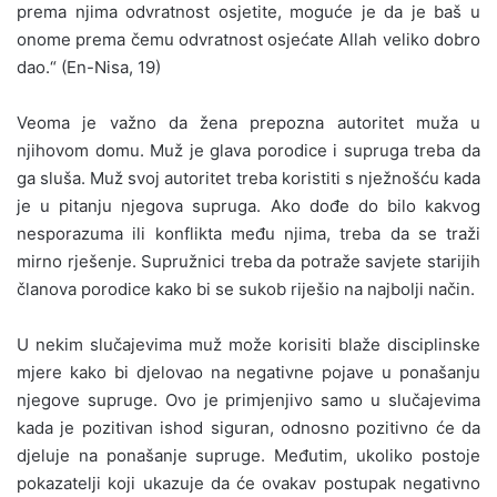
prema njima odvratnost osjetite, moguće je da je baš u
onome prema čemu odvratnost osjećate Allah veliko dobro
dao.“ (En-Nisa, 19)
Veoma je važno da žena prepozna autoritet muža u
njihovom domu. Muž je glava porodice i supruga treba da
ga sluša. Muž svoj autoritet treba koristiti s nježnošću kada
je u pitanju njegova supruga. Ako dođe do bilo kakvog
nesporazuma ili konflikta među njima, treba da se traži
mirno rješenje. Supružnici treba da potraže savjete starijih
članova porodice kako bi se sukob riješio na najbolji način.
U nekim slučajevima muž može korisiti blaže disciplinske
mjere kako bi djelovao na negativne pojave u ponašanju
njegove supruge. Ovo je primjenjivo samo u slučajevima
kada je pozitivan ishod siguran, odnosno pozitivno će da
djeluje na ponašanje supruge. Međutim, ukoliko postoje
pokazatelji koji ukazuje da će ovakav postupak negativno