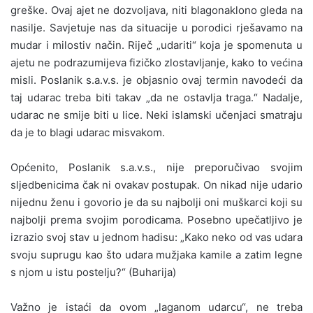
greške. Ovaj ajet ne dozvoljava, niti blagonaklono gleda na
nasilje. Savjetuje nas da situacije u porodici rješavamo na
mudar i milostiv način. Riječ „udariti“ koja je spomenuta u
ajetu ne podrazumijeva fizičko zlostavljanje, kako to većina
misli. Poslanik s.a.v.s. je objasnio ovaj termin navodeći da
taj udarac treba biti takav „da ne ostavlja traga.“ Nadalje,
udarac ne smije biti u lice. Neki islamski učenjaci smatraju
da je to blagi udarac misvakom.
Općenito, Poslanik s.a.v.s., nije preporučivao svojim
sljedbenicima čak ni ovakav postupak. On nikad nije udario
nijednu ženu i govorio je da su najbolji oni muškarci koji su
najbolji prema svojim porodicama. Posebno upečatljivo je
izrazio svoj stav u jednom hadisu: „Kako neko od vas udara
svoju suprugu kao što udara mužjaka kamile a zatim legne
s njom u istu postelju?“ (Buharija)
Važno je istaći da ovom „laganom udarcu“, ne treba