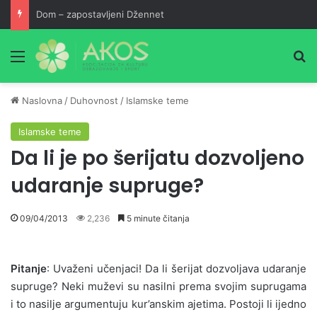
Dom – zapostavljeni Džennet
Meni
Pr
Naslovna
/
Duhovnost
/
Islamske teme
Islamske teme
Da li je po šerijatu dozvoljeno
udaranje supruge?
09/04/2013
2,236
5 minute čitanja
Pitanje
: Uvaženi učenjaci! Da li šerijat dozvoljava udaranje
supruge? Neki muževi su nasilni prema svojim suprugama
i to nasilje argumentuju kur’anskim ajetima. Postoji li ijedno