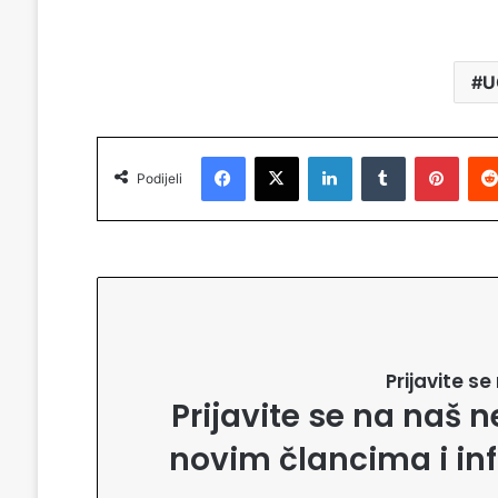
U
Facebook
X
LinkedIn
Tumblr
Pinterest
Podijeli
Prijavite s
Prijavite se na naš n
novim člancima i in