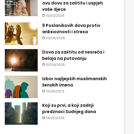
ovu dovu za zaštitu i uspjeh
vaše djece
15/03/2026
9 Poslanikovih dova protiv
anksioznosti i stresa
23/04/2026
Dova za zaštitu od nesreća i
belaja na putovanju
02/04/2025
Izbor najljepših muslimanskih
ženskih imena
15/09/2023
Koji su prvi, a koji zadnji
predznaci Sudnjeg dana
14/05/2026