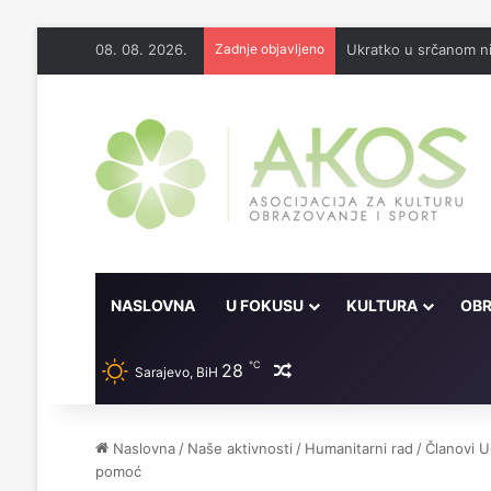
08. 08. 2026.
Zadnje objavljeno
Ukratko u srčanom ni
NASLOVNA
U FOKUSU
KULTURA
OBR
℃
28
Random članak
Sarajevo, BiH
Naslovna
/
Naše aktivnosti
/
Humanitarni rad
/
Članovi U
pomoć