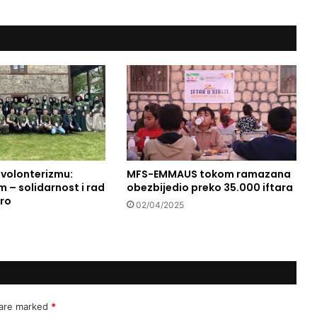
z
m
e
đ
u
t
r
a
d
i
c
i
volonterizmu:
MFS-EMMAUS tokom ramazana
 – solidarnost i rad
obezbijedio preko 35.000 iftara
j
ro
e
02/04/2025
i
n
a
u
k
e
 are marked
*