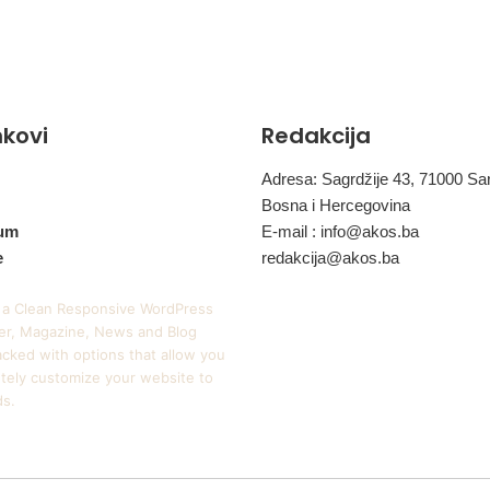
inkovi
Redakcija
Adresa: Sagrdžije 43, 71000 Sa
Bosna i Hercegovina
um
E-mail :
info@akos.ba
e
redakcija@akos.ba
 a Clean Responsive WordPress
r, Magazine, News and Blog
cked with options that allow you
tely customize your website to
ds.