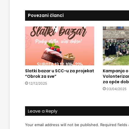
u
a
m
Povezani članci
a
z
a
n
s
k
e
d
i
l
Slatki bazar u SCC-u za projekat
Kampanja o 
“Obrok za sve”
Volonterizam
e
za opće dob
m
12/12/2025
e
03/04/2025
:
P
o
Leave a Reply
č
e
t
Your email address will not be published.
Required fields