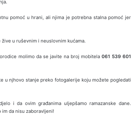
nja.
entnu pomoć u hrani, ali njima je potrebna stalna pomoć jer
e žive u ruševnim i neuslovnim kućama.
 porodice molimo da se javite na broj mobitela
061 539 601
te u njhovo stanje preko fotogalerije koju možete pogledati
 djelo i da ovim građanima uljepšamo ramazanske dane.
im da nisu zaboravljeni!