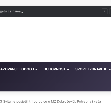
jjetu za namaz
AZOVANJE I ODGOJ
DUHOVNOST
SPORT I ZDRAVLJE
G Svitanje posjetili tri porodice u MZ Dobroševići: Potrebna i vaša