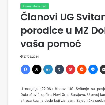
Humanitarni rad
Članovi UG Svitanj
porodice u MZ Dob
vaša pomoć
27/06/2014
Facebook
X
LinkedIn
Tumblr
Pinterest
Reddit
Messenger
U nedjelju (22.06.) članovi UG Svitanje su posje
Dobrošević, općina Novi Grad Sarajevo. U prvoj kući
a treća kući je dede koji živi sam. Zajednička sudb