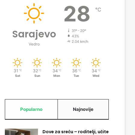
28
℃
Sarajevo
31º - 20º
43%
2.04 km/h
Vedro
31
32
34
36
34
℃
℃
℃
℃
℃
Sat
Sun
Mon
Tue
Wed
Popularno
Najnovije
Dove za sreću – roditelji, učite