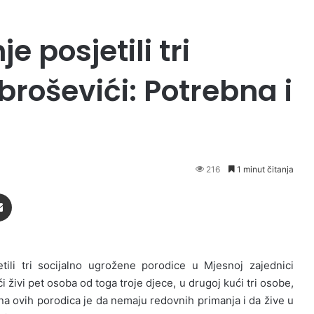
e posjetili tri
roševići: Potrebna i
216
1 minut čitanja
Podijeli putem Emaila
tili tri socijalno ugrožene porodice u Mjesnoj zajednici
 živi pet osoba od toga troje djece, u drugoj kući tri osobe,
ina ovih porodica je da nemaju redovnih primanja i da žive u