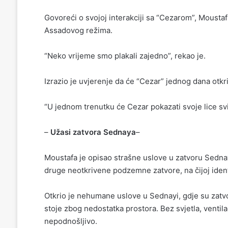
Govoreći o svojoj interakciji sa “Cezarom”, Moustafa
Assadovog režima.
“Neko vrijeme smo plakali zajedno”, rekao je.
Izrazio je uvjerenje da će “Cezar” jednog dana otkrit
“U jednom trenutku će Cezar pokazati svoje lice svij
–
Užasi zatvora Sednaya
–
Moustafa je opisao strašne uslove u zatvoru Sednay
druge neotkrivene podzemne zatvore, na čijoj identi
Otkrio je nehumane uslove u Sednayi, gdje su zatvor
stoje zbog nedostatka prostora. Bez svjetla, ventilac
nepodnošljivo.