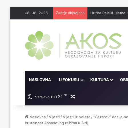
08. 08. 2026.
Zadnje objavljeno
Džennet je dar Milosti
NASLOVNA
U FOKUSU
KULTURA
OBR
℃
21
Random članak
Sarajevo, BiH
Naslovna
/
Vijesti
/
Vijesti iz svijeta
/
“Cezarov” dosije p
brutalnost Assadovog režima u Siriji