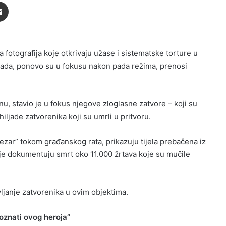
Podijeli putem Emaila
 fotografija koje otkrivaju užase i sistematske torture u
sada, ponovo su u fokusu nakon pada režima, prenosi
dinu, stavio je u fokus njegove zloglasne zatvore – koji su
iljade zatvorenika koji su umrli u pritvoru.
ezar” tokom građanskog rata, prikazuju tijela prebačena iz
fije dokumentuju smrt oko 11.000 žrtava koje su mučile
ljanje zatvorenika u ovim objektima.
poznati ovog heroja”