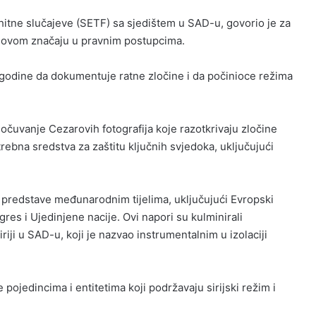
 hitne slučajeve (SETF) sa sjedištem u SAD-u, govorio je za
ihovom značaju u pravnim postupcima.
 godine da dokumentuje ratne zločine i da počinioce režima
čuvanje Cezarovih fotografija koje razotkrivaju zločine
bna sredstva za zaštitu ključnih svjedoka, uključujući
 predstave međunarodnim tijelima, uključujući Evropski
res i Ujedinjene nacije. Ovi napori su kulminirali
iji u SAD-u, koji je nazvao instrumentalnim u izolaciji
pojedincima i entitetima koji podržavaju sirijski režim i