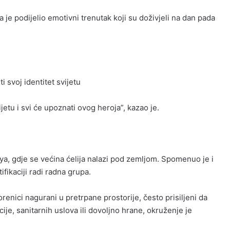
 je podijelio emotivni trenutak koji su doživjeli na dan pada
i svoj identitet svijetu
etu i svi će upoznati ovog heroja”, kazao je.
a, gdje se većina ćelija nalazi pod zemljom. Spomenuo je i
fikaciji radi radna grupa.
enici nagurani u pretrpane prostorije, često prisiljeni da
ije, sanitarnih uslova ili dovoljno hrane, okruženje je