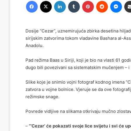
Facebook
X
LinkedIn
Tumblr
Pinterest
Reddit
Messenger
Dosije “Cezar”, uznemirujuća zbirka desetina hiljada
sirijskim zatvorima tokom vladavine Bashara al-As
Anadolu.
Pad režima Baas u Siriji, koji je bio na vlasti 61 go
dugo bili povezivani sa sistematskim mučenjem – i h
Slike koje je snimio vojni fotograf kodnog imena “C
zatvora u vojne bolnice. Vjeruje se da ove fotogra
režimske snage.
Povrede vidljive na slikama otkrivaju mučno zlostav
–
“‘Cezar’ će pokazati svoje lice svijetu i svi će u