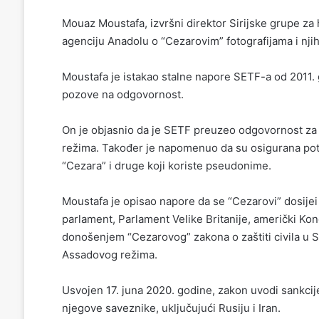
Mouaz Moustafa, izvršni direktor Sirijske grupe za
agenciju Anadolu o “Cezarovim” fotografijama i nj
Moustafa je istakao stalne napore SETF-a od 2011.
pozove na odgovornost.
On je objasnio da je SETF preuzeo odgovornost za o
režima. Također je napomenuo da su osigurana potre
“Cezara” i druge koji koriste pseudonime.
Moustafa je opisao napore da se “Cezarovi” dosijei
parlament, Parlament Velike Britanije, američki Kong
donošenjem “Cezarovog” zakona o zaštiti civila u Sir
Assadovog režima.
Usvojen 17. juna 2020. godine, zakon uvodi sankcije 
njegove saveznike, uključujući Rusiju i Iran.