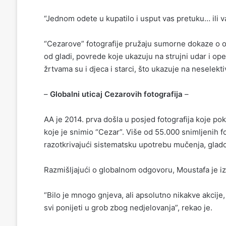
“Jednom odete u kupatilo i usput vas pretuku… ili va
“Cezarove” fotografije pružaju sumorne dokaze o ovi
od gladi, povrede koje ukazuju na strujni udar i o
žrtvama su i djeca i starci, što ukazuje na neselekt
–
Globalni uticaj Cezarovih fotografija
–
AA je 2014. prva došla u posjed fotografija koje po
koje je snimio “Cezar”. Više od 55.000 snimljenih f
razotkrivajući sistematsku upotrebu mučenja, glad
Razmišljajući o globalnom odgovoru, Moustafa je izr
“Bilo je mnogo gnjeva, ali apsolutno nikakve akcij
svi ponijeti u grob zbog nedjelovanja”, rekao je.