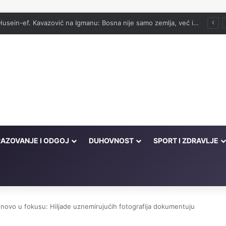
vog onima koji su cijeli život kucali na vrata Njegove milosti
AZOVANJE I ODGOJ
DUHOVNOST
SPORT I ZDRAVLJE
onovo u fokusu: Hiljade uznemirujućih fotografija dokumentuju