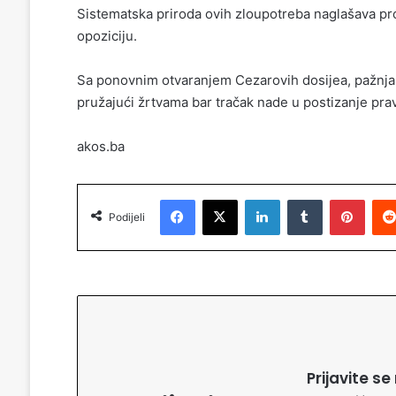
Sistematska priroda ovih zloupotreba naglašava pr
opoziciju.
Sa ponovnim otvaranjem Cezarovih dosijea, pažnja
pružajući žrtvama bar tračak nade u postizanje pra
akos.ba
Facebook
X
LinkedIn
Tumblr
Pinterest
Podijeli
Prijavite s