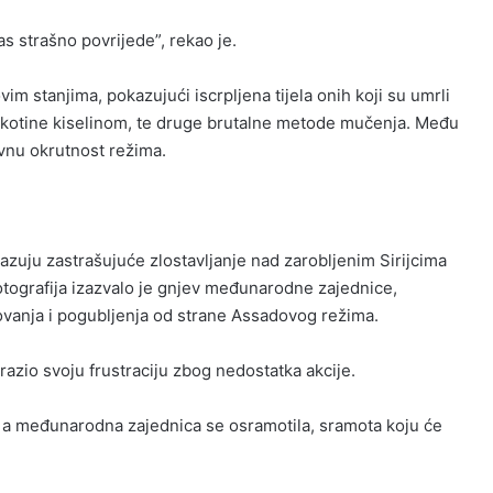
s strašno povrijede”, rekao je.
m stanjima, pokazujući iscrpljena tijela onih koji su umrli
pekotine kiselinom, te druge brutalne metode mučenja. Među
ivnu okrutnost režima.
kazuju zastrašujuće zlostavljanje nad zarobljenim Sirijcima
otografija izazvalo je gnjev međunarodne zajednice,
ovanja i pogubljenja od strane Assadovog režima.
azio svoju frustraciju zbog nedostatka akcije.
e, a međunarodna zajednica se osramotila, sramota koju će