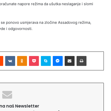
oračunate napore režima da ušutka neslaganje i slomi
 se ponovo usmjerava na zločine Assadovog režima,
vde i odgovornosti.
Reddit
VKontakte
Odnoklassniki
Pocket
Skype
Messenger
Podijeli putem Emaila
Printaj
e na naš Newsletter