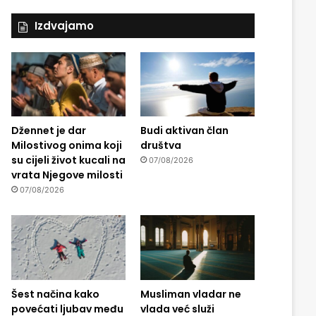
Izdvajamo
Džennet je dar
Budi aktivan član
Milostivog onima koji
društva
su cijeli život kucali na
07/08/2026
vrata Njegove milosti
07/08/2026
Šest načina kako
Musliman vladar ne
povećati ljubav među
vlada već služi