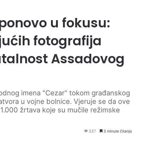
 ponovo u fokusu:
ućih fotografija
talnost Assadovog
f kodnog imena "Cezar" tokom građanskog
zatvora u vojne bolnice. Vjeruje se da ove
1.000 žrtava koje su mučile režimske
337
3 minute čitanja