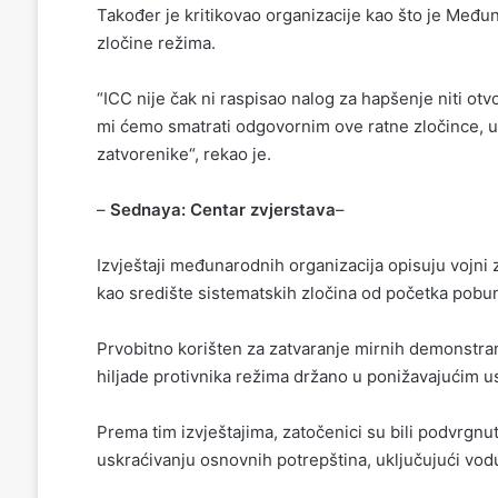
Također je kritikovao organizacije kao što je Međun
zločine režima.
“ICC nije čak ni raspisao nalog za hapšenje niti ot
mi ćemo smatrati odgovornim ove ratne zločince, uk
zatvorenike“, rekao je.
–
Sednaya: Centar zvjerstava
–
Izvještaji međunarodnih organizacija opisuju vojni
kao središte sistematskih zločina od početka pobu
Prvobitno korišten za zatvaranje mirnih demonstra
hiljade protivnika režima držano u ponižavajućim u
Prema tim izvještajima, zatočenici su bili podvrgnu
uskraćivanju osnovnih potrepština, uključujući vodu