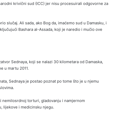
arodni krivični sud (ICC) jer nisu procesuirali odgovorne za
vorio slučaj. Ali sada, ako Bog da, imaćemo sud u Damasku, i
ljučujući Bashara al-Assada, koji je naredio i mučio ove
 zatvor Sednaya, koji se nalazi 30 kilometara od Damaska,
ne u martu 2011.
nata, Sednaya je postao poznat po tome što je u njemu
slovima.
ti nemilosrdnoj torturi, gladovanju i namjernom
, lijekove i medicinsku njegu.