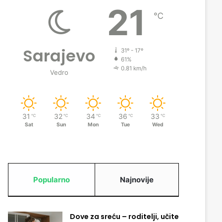
21
℃
Sarajevo
31º - 17º
61%
0.81 km/h
Vedro
31
32
34
36
33
℃
℃
℃
℃
℃
Sat
Sun
Mon
Tue
Wed
Popularno
Najnovije
Dove za sreću – roditelji, učite