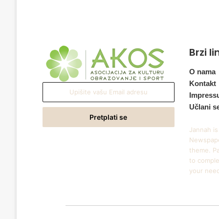
Brzi l
O nama
Kontakt
Upišite
Impress
vašu
Učlani s
Email
adresu
Jannah is
Newspape
theme. Pa
to comple
your nee