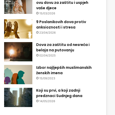
ovu dovu za zaštitu i uspjeh
vaše djece
15/03/2026
9 Poslanikovih dova protiv
anksioznosti i stresa
23/04/2026
Dova za zaštitu od nesreća i
belaja na putovanju
02/04/2025
Izbor najljepših muslimanskih
ženskih imena
15/09/2023
Koji su prvi, a koji zadnji
predznaci Sudnjeg dana
14/05/2026