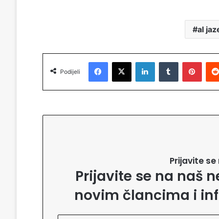
al ja
Facebook
X
LinkedIn
Tumblr
Pinterest
Podijeli
Prijavite s
Prijavite se na naš n
novim člancima i in