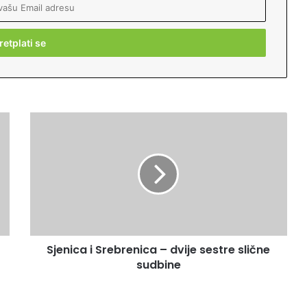
S
j
e
n
i
c
a
i
S
Sjenica i Srebrenica – dvije sestre slične
r
sudbine
e
b
r
e