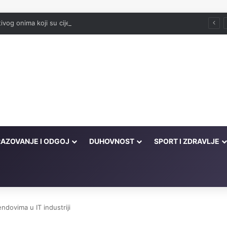
vog onima koji su cijeli život kucali na vrata Njegove milosti
AZOVANJE I ODGOJ
DUHOVNOST
SPORT I ZDRAVLJE
ndovima u IT industriji