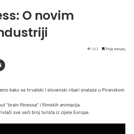
ess: O novim
dustriji
243
Prije minutu
Podijeli putem Emaila
mo kako se hrvatski i slovenski ribari snalaze u Piranskom
t “brain fitnessa” i filmskih animacija.
vlači sve veći broj turista iz cijele Europe.