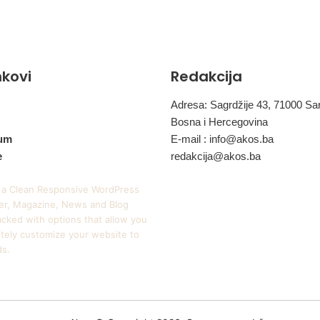
inkovi
Redakcija
Adresa: Sagrdžije 43, 71000 Sa
Bosna i Hercegovina
um
E-mail :
info@akos.ba
e
redakcija@akos.ba
 a Clean Responsive WordPress
r, Magazine, News and Blog
cked with options that allow you
tely customize your website to
ds.