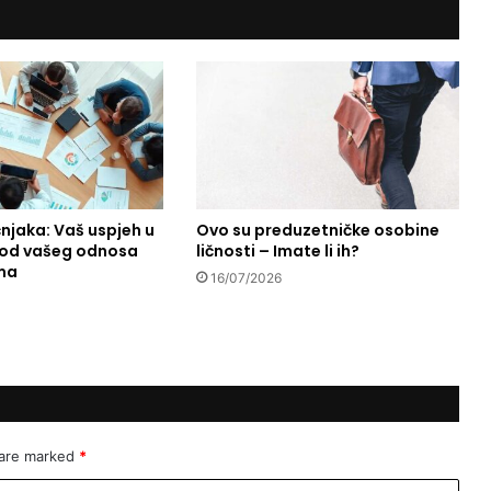
n
i
c
a
–
d
v
i
j
čnjaka: Vaš uspjeh u
Ovo su preduzetničke osobine
e
i od vašeg odnosa
ličnosti – Imate li ih?
s
ma
e
16/07/2026
s
t
r
e
s
l
i
 are marked
*
č
n