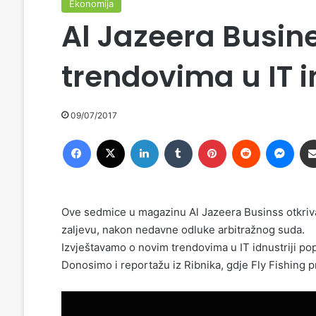
Ekonomija
Al Jazeera Busin
trendovima u IT in
09/07/2017
Facebook
X
LinkedIn
Tumblr
Pinterest
Reddit
Messenger
Ove sedmice u magazinu Al Jazeera Businss otkriva
zaljevu, nakon nedavne odluke arbitražnog suda.
Izvještavamo o novim trendovima u IT idnustriji popu
Donosimo i reportažu iz Ribnika, gdje Fly Fishing pri