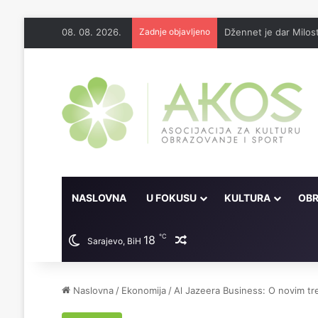
08. 08. 2026.
Zadnje objavljeno
Džennet je dar Milosti
NASLOVNA
U FOKUSU
KULTURA
OBR
℃
18
Random članak
Sarajevo, BiH
Naslovna
/
Ekonomija
/
Al Jazeera Business: O novim tre