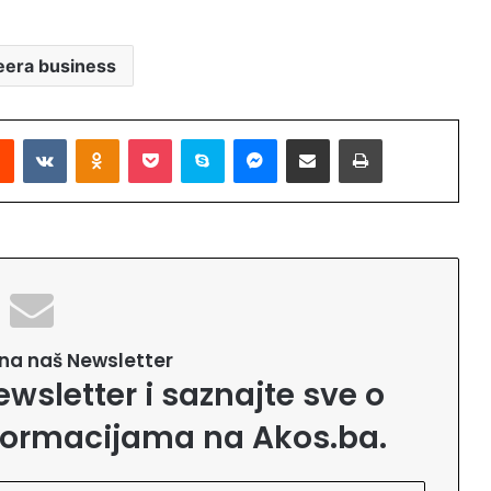
zeera business
Reddit
VKontakte
Odnoklassniki
Pocket
Skype
Messenger
Podijeli putem Emaila
Printaj
e na naš Newsletter
ewsletter i saznajte sve o
formacijama na Akos.ba.