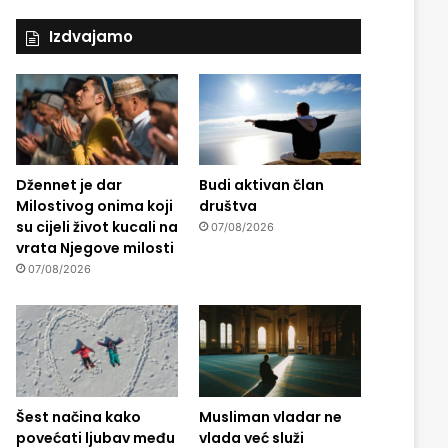
Izdvajamo
Džennet je dar
Budi aktivan član
Milostivog onima koji
društva
su cijeli život kucali na
07/08/2026
vrata Njegove milosti
07/08/2026
Šest načina kako
Musliman vladar ne
povećati ljubav među
vlada već služi