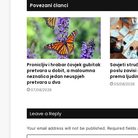
Povezani članci
t
i
v
:
I
f
t
a
r
Pronicljiv i hrabar čovjek gubitak
Savjeti stru
-
pretvara u dobit, a maloumna
poslu zavis
B
neznalica jedan neuspjeh
prema ljudi
o
pretvara u dva
š
05/08/2026
07/08/2026
n
j
a
c
Leave a Reply
i
n
Your email address will not be published.
Required fields
a
D