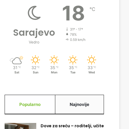
18
℃
Sarajevo
31º - 17º
78%
0.59 km/h
Vedro
31
32
35
35
33
℃
℃
℃
℃
℃
Sat
Sun
Mon
Tue
Wed
Popularno
Najnovije
Dove za sreću – roditelji, učite