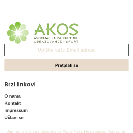
Upišite
vašu
Email
adresu
Brzi linkovi
O nama
Kontakt
Impressum
Učlani se
Jannah is a Clean Responsive WordPress Newspaper, Magazine,