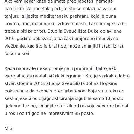
Ako vam ljekar kaže da imate predijabetes, nemojte
paničariti. Za početak gledajte što se nalazi na vašem
tanjuru: slijedite mediteransku prehranu koja je puna
povrća, ribe, mahunarki i zdravih masti. Također vježba bi
trebala biti prioritet. Studija Sveučilišta Duke objavljena
2016. godine pokazala je da čak i umjereno intenzivno
vježbanje, kao što je brzi hod, može smanjiti i stabilizirati
šećer u krvi.
Kada napravite neke promjene u prehrani i tjelovježbi,
vjerojatno će nestati višak kilograma – što je svakako dobra
stvar. Godine 2013. studija Sveučilišta Johns Hopkins
pokazala je da osobe s predijabetesom koje su u roku od
šest mjeseci od dijagnosticiranja izgubile samo 10 posto
tjelesne težine, smanjile su rizik od razvoja šećerne bolesti
u roku od tri godine impresivnim 85 posto.
M.S.