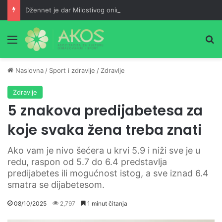
Džennet je dar Milostivog onima koji su cijeli život kucali na vrata Njegove milosti
Meni
Pr
Naslovna
/
Sport i zdravlje
/
Zdravlje
Zdravlje
5 znakova predijabetesa za
koje svaka žena treba znati
Ako vam je nivo šećera u krvi 5.9 i niži sve je u
redu, raspon od 5.7 do 6.4 predstavlja
predijabetes ili mogućnost istog, a sve iznad 6.4
smatra se dijabetesom.
08/10/2025
2,797
1 minut čitanja