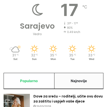
t
17
i
℃
Sarajevo
31º - 17º
80%
0.49 km/h
Vedro
31
32
35
35
33
℃
℃
℃
℃
℃
Sat
Sun
Mon
Tue
Wed
Popularno
Najnovije
Dove za sreću – roditelji, učite ovu dovu
za zaštitu i uspjeh vaše djece
15/03/2026