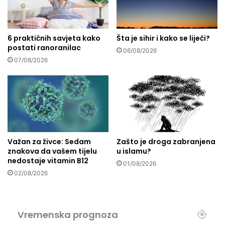
a
o
v
d
i
g
s
6 praktičnih savjeta kako
Šta je sihir i kako se liječi?
r
postati ranoranilac
i
i
06/08/2026
k
p
07/08/2026
a
e
k
o
ć
e
m
o
Važan za živce: Sedam
Zašto je droga zabranjena
s
znakova da vašem tijelu
u islamu?
e
nedostaje vitamin B12
o
01/08/2026
02/08/2026
s
j
e
ć
Vremenska prognoza
a