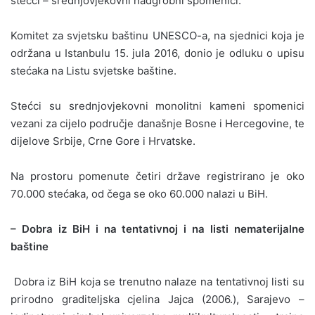
stećci – srednjovjekovni nadgrobni spomenici.
Komitet za svjetsku baštinu UNESCO-a, na sjednici koja je
održana u Istanbulu 15. jula 2016, donio je odluku o upisu
stećaka na Listu svjetske baštine.
Stećci su srednjovjekovni monolitni kameni spomenici
vezani za cijelo područje današnje Bosne i Hercegovine, te
dijelove Srbije, Crne Gore i Hrvatske.
Na prostoru pomenute četiri države registrirano je oko
70.000 stećaka, od čega se oko 60.000 nalazi u BiH.
– Dobra iz BiH i na tentativnoj i na listi nematerijalne
baštine
Dobra iz BiH koja se trenutno nalaze na tentativnoj listi su
prirodno graditeljska cjelina Jajca (2006.), Sarajevo –