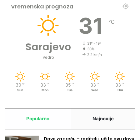
Vremenska prognoza
31
℃
Sarajevo
31º - 19º
30%
2.2 km/h
Vedro
30
33
35
33
33
℃
℃
℃
℃
℃
Sun
Mon
Tue
Wed
Thu
Popularno
Najnovije
Dove za sreću – roditelji, učite ovu dovu