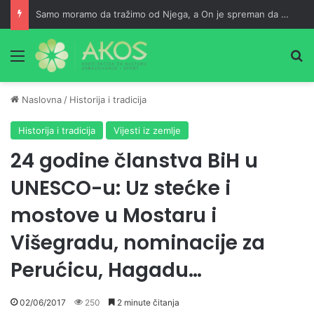
Samo moramo da tražimo od Njega, a On je spreman da nam usliši
Meni
Pr
Naslovna
/
Historija i tradicija
Historija i tradicija
Vijesti iz zemlje
24 godine članstva BiH u
UNESCO-u: Uz stećke i
mostove u Mostaru i
Višegradu, nominacije za
Perućicu, Hagadu…
02/06/2017
250
2 minute čitanja