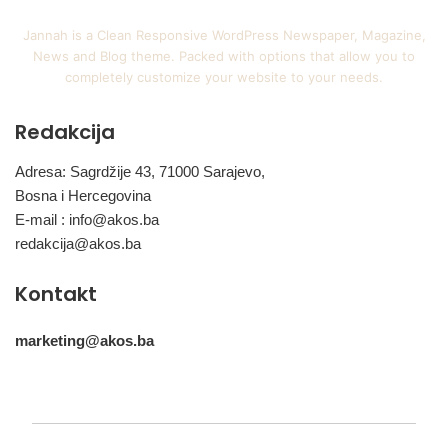
Jannah is a Clean Responsive WordPress Newspaper, Magazine,
News and Blog theme. Packed with options that allow you to
completely customize your website to your needs.
Redakcija
Adresa: Sagrdžije 43, 71000 Sarajevo,
Bosna i Hercegovina
E-mail :
info@akos.ba
redakcija@akos.ba
Kontakt
marketing@akos.ba