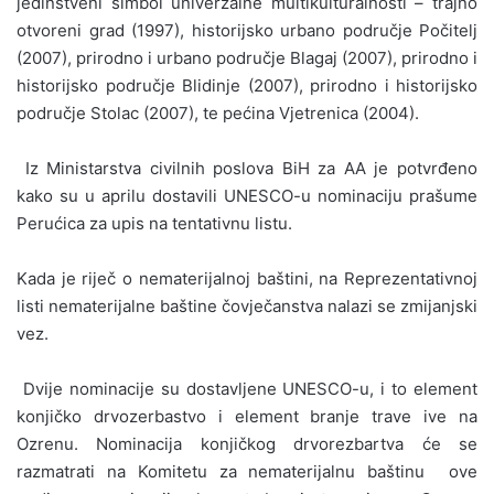
jedinstveni simbol univerzalne multikulturalnosti – trajno
otvoreni grad (1997), historijsko urbano područje Počitelj
(2007), prirodno i urbano područje Blagaj (2007), prirodno i
historijsko područje Blidinje (2007), prirodno i historijsko
područje Stolac (2007), te pećina Vjetrenica (2004).
Iz Ministarstva civilnih poslova BiH za AA je potvrđeno
kako su u aprilu dostavili UNESCO-u nominaciju prašume
Perućica za upis na tentativnu listu.
Kada je riječ o nematerijalnoj baštini, na Reprezentativnoj
listi nematerijalne baštine čovječanstva nalazi se zmijanjski
vez.
Dvije nominacije su dostavljene UNESCO-u, i to element
konjičko drvozerbastvo i element branje trave ive na
Ozrenu. Nominacija konjičkog drvorezbartva će se
razmatrati na Komitetu za nematerijalnu baštinu ove