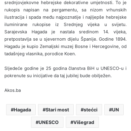
srednjovjekovne hebrejske dekorativne umjetnosti. To je
rukopis napisan na pergamentu, sa nizom vrhunskih
ilustracija i spada među najpoznatije i najljepše hebrejske
iluminirane rukopise iz Srednjeg vijeka u svijetu.
Sarajevska Hagada je nastala sredinom 14. vijeka,
pretpostavlja se u sjevernom dijelu Španije. Godine 1894.
Hagadu je kupio Zemaljski muzej Bosne i Hercegovine, od
tadašnjeg vlasnika, porodice Koen.
Sljedeće godine je 25 godina članstva BiH u UNESCO-u i
pokrenute su inicijative da taj jubilej bude obilježen.
Akos.ba
Hagada
Stari most
stećci
UN
UNESCO
Višegrad