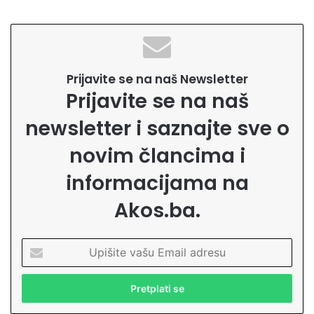
Prijavite se na naš Newsletter
Prijavite se na naš
newsletter i saznajte sve o
novim člancima i
informacijama na
Akos.ba.
U
p
i
š
i