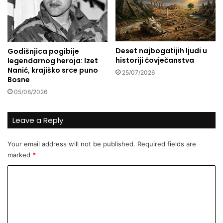
n
e
j
m
u
e
K
u
u
G
Deset najbogatijih ljudi u
Godišnjica pogibije
r
a
historiji čovječanstva
legendarnog heroja: Izet
'
z
Nanić, krajiško srce puno
25/07/2026
a
i
Bosne
n
H
05/08/2026
a
u
,
s
a
r
Leave a Reply
n
e
e
v
Your email address will not be published.
Required fields are
u
-
marked
*
s
b
p
e
C
a
g
o
v
o
a
v
m
n
o
m
j
j