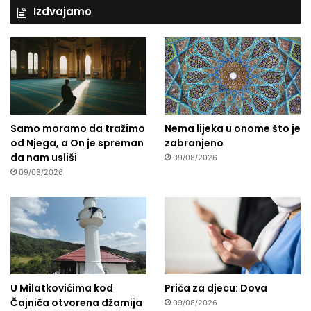
Izdvajamo
Samo moramo da tražimo
Nema lijeka u onome što je
od Njega, a On je spreman
zabranjeno
da nam usliši
09/08/2026
09/08/2026
U Milatkovićima kod
Priča za djecu: Dova
Čajniča otvorena džamija
09/08/2026