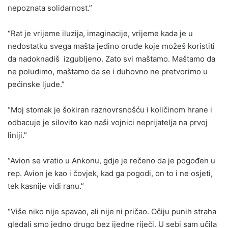
nepoznata solidarnost.”
“Rat je vrijeme iluzija, imaginacije, vrijeme kada je u
nedostatku svega mašta jedino oruđe koje možeš koristiti
da nadoknadiš izgubljeno. Zato svi maštamo. Maštamo da
ne poludimo, maštamo da se i duhovno ne pretvorimo u
pećinske ljude.”
“Moj stomak je šokiran raznovrsnošću i količinom hrane i
odbacuje je silovito kao naši vojnici neprijatelja na prvoj
liniji.”
“Avion se vratio u Ankonu, gdje je rečeno da je pogođen u
rep. Avion je kao i čovjek, kad ga pogodi, on to i ne osjeti,
tek kasnije vidi ranu.”
“Više niko nije spavao, ali nije ni pričao. Očiju punih straha
gledali smo jedno drugo bez ijedne riječi. U sebi sam učila