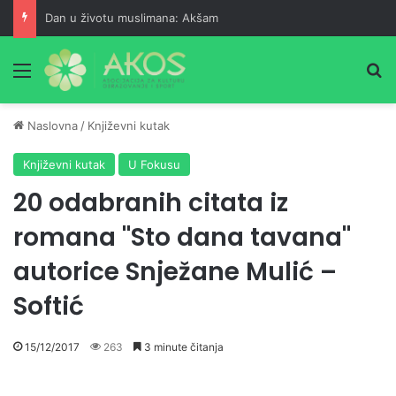
Dan u životu muslimana: Akšam
Meni
Pr
Naslovna
/
Književni kutak
Književni kutak
U Fokusu
20 odabranih citata iz
romana "Sto dana tavana"
autorice Snježane Mulić –
Softić
15/12/2017
263
3 minute čitanja