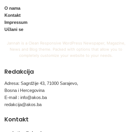
O nama
Kontakt
Impressum
Učlani se
Jannah is a Clean Responsive WordPress Newspaper, Magazine,
News and Blog theme. Packed with options that allow you to
completely customize your website to your needs.
Redakcija
Adresa: Sagrdžije 43, 71000 Sarajevo,
Bosna i Hercegovina
E-mail :
info@akos.ba
redakcija@akos.ba
Kontakt