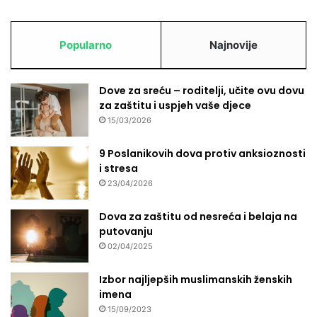
j
u
b
Popularno
Najnovije
u
š
a
Dove za sreću – roditelji, učite ovu dovu
k
za zaštitu i uspjeh vaše djece
a
15/03/2026
9 Poslanikovih dova protiv anksioznosti
i stresa
23/04/2026
Dova za zaštitu od nesreća i belaja na
putovanju
02/04/2025
Izbor najljepših muslimanskih ženskih
imena
15/09/2023