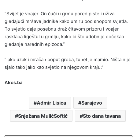
“Svijet je voajer. On čuči u grmu pored piste i uživa
gledajući mršave jadnike kako umiru pod snopom svjetla.
To svjetlo daje posebnu draž čitavom prizoru i voajer
rasklapa ligeštul u grmlju, kako bi što udobnije dočekao
gledanje narednih epizoda.”
“Iako uzak i mračan poput groba, tunel je mamio. Ništa nije
sjalo tako jako kao svjetlo na njegovom kraju.”
Akos.ba
Admir Lisica
Sarajevo
Snježana MulićSoftić
Sto dana tavana