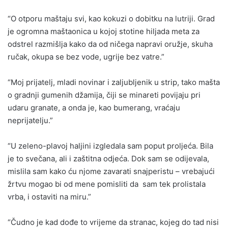
“O otporu maštaju svi, kao kokuzi o dobitku na lutriji. Grad
je ogromna maštaonica u kojoj stotine hiljada meta za
odstrel razmišlja kako da od ničega napravi oružje, skuha
ručak, okupa se bez vode, ugrije bez vatre.”
“Moj prijatelj, mladi novinar i zaljubljenik u strip, tako mašta
o gradnji gumenih džamija, čiji se minareti povijaju pri
udaru granate, a onda je, kao bumerang, vraćaju
neprijatelju.”
“U zeleno-plavoj haljini izgledala sam poput proljeća. Bila
je to svečana, ali i zaštitna odjeća. Dok sam se odijevala,
mislila sam kako ću njome zavarati snajperistu – vrebajući
žrtvu mogao bi od mene pomisliti da sam tek prolistala
vrba, i ostaviti na miru.”
“Čudno je kad dođe to vrijeme da stranac, kojeg do tad nisi