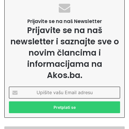
Prijavite se na naš Newsletter
Prijavite se na naš
newsletter i saznajte sve o
novim člancima i
informacijama na
Akos.ba.
U
p
i
š
i
t
e