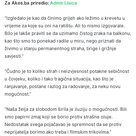
Za Akos.ba priredio:
Admir Lisica
“Izgledalo je kao da činimo grijeh ako ležimo u krevetu u
vrijeme za koje su oni na ratištu. Ali to nismo izgovarale.
Bilo je lakše praviti se da uzimamo čistog zraka na balkonu,
kao što smo to ponekad radile u miru, nego priznati da
živimo u stanju permanentnog straha, brige i grižnje
savjesti.”
“Čudno je to koliko strah i neizvjesnost potakne sebičnost
u čovjeku, koliko i tako tragična situacija, kao što je
ranjavanje, postane razlog za radovanje, za neku novu
mogućnost.”
“Naša želja za slobodom širila je iluziju o mogućnosti. Bili
smo papirni zmaj koji se borio protiv strašne oluje.
Nedostatak svega pojačavao je spremnost da se protiv
neprijatelja borimo ako treba i filmskim trikovima.”