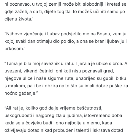
ni poznavao, u tvojoj zemlji može biti slobodniji i kretati se
gdje zaželi, a da ti, dijete tog tla, to možeš učiniti samo po
cijenu života.”
“Njihovo vjenčanje i ljubav podsjetilo me na Bosnu, zemlju
kojoj svaki dan otimaju dio po dio, a ona se brani ljubavlju i
prkosom.”
“Tama je bila moj saveznik u ratu. Tjerala je ubice s brda. A
uvezeni, vikend-četnici, oni koji nisu poznavali grad,
njegove ulice i naše sigurne rute, unaprijed su gubili bitku
s mrakom, pa i bez obzira na to što su imali dobre puške za
noćno gađanje.”
“Ali rat je, koliko god da je vrijeme bešćutnosti,
uskogrudosti i najgoreg zla u ljudima, istovremeno doba
kada se u čovjeku budi i ono najbolje u njemu, kada
oživljavaju dotad nikad probuđeni talenti i iskrsava dotad