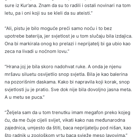
sure iz Kur’ana. Znam da su to radili i ostali novinari na tom
letu, pa i oni koji su se kleli da su ateisti.”
“Ali, pistu je bilo moguće preći samo noću i to bez
upotrebe baterija, jer svjetlost je u tom slučaju bila izdajica.
Ona bi markirala onog ko prelazi i neprijatelj bi ga ubio kao
zeca na livadi u noćnom lovu.”
“Hrana joj je bila skoro nadohvat ruke. A onda je njenu
mršavu siluetu osvijetlio snop svjetla. Bila je kao balerina
na pozorišnim daskama. Kako bi napravila koji korak, snop
svjetlosti ju je pratio. Sve dok nije bila dovoljno jasna meta.
A u metu se puca.”
“Željela sam da u tom trenutku imam megafon preko kojeg
ću, da me čuje cijeli svijet, vikati kako nas međunarodna
zajednica, umjesto da štiti, baca neprijatelju pod nišan, kao
što radnik u zoološkom vrtu baca svježe meso lavovima.”