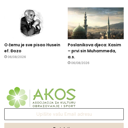
O čemu je sve pisao Husein
Poslanikova djeca: Kasim
ef. Đozo
– prvi sin Muhammeda,
a.s.
06/08/2026
06/08/2026
Upišite
vašu
Email