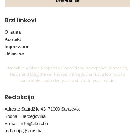
adresu
Brzi linkovi
O nama
Kontakt
Impressum
Učlani se
Jannah is a Clean Responsive WordPress Newspaper, Magazine,
News and Blog theme. Packed with options that allow you to
completely customize your website to your needs.
Redakcija
Adresa: Sagrdžije 43, 71000 Sarajevo,
Bosna i Hercegovina
E-mail :
info@akos.ba
redakcija@akos.ba