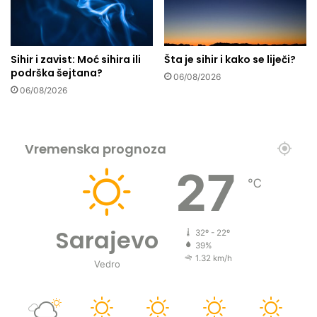
i
z
a
j
Sihir i zavist: Moć sihira ili
Šta je sihir i kako se liječi?
e
podrška šejtana?
d
06/08/2026
06/08/2026
n
i
š
t
Vremenska prognoza
v
a
27
℃
Sarajevo
32º - 22º
39%
1.32 km/h
Vedro