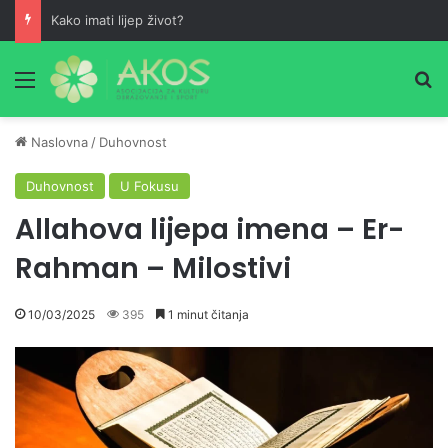
Kako imati lijep život?
Meni
Pr
Naslovna
/
Duhovnost
Duhovnost
U Fokusu
Allahova lijepa imena – Er-
Rahman – Milostivi
10/03/2025
395
1 minut čitanja