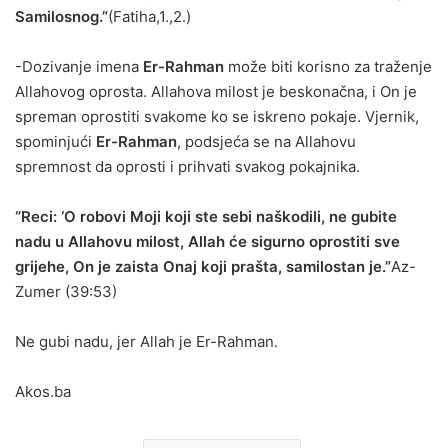
Samilosnog.”
(Fatiha,1.,2.)
-Dozivanje imena
Er-Rahman
može biti korisno za traženje
Allahovog oprosta. Allahova milost je beskonačna, i On je
spreman oprostiti svakome ko se iskreno pokaje. Vjernik,
spominjući
Er-Rahman
, podsjeća se na Allahovu
spremnost da oprosti i prihvati svakog pokajnika.
“Reci: ‘O robovi Moji koji ste sebi naškodili, ne gubite
nadu u Allahovu milost, Allah će sigurno oprostiti sve
grijehe, On je zaista Onaj koji prašta, samilostan je.”
Az-
Zumer (39:53)
Ne gubi nadu, jer Allah je Er-Rahman.
Akos.ba