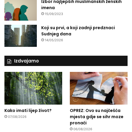
Izbor najljepših muslimanskih ženskih
imena
15/09/2023
Koji su prvi, a koji zadnji predznaci
Sudnjeg dana
14/05/2026
Izdvajamo
Kako imati lijep život?
OPREZ: Ovo su najčešća
mjesta gdje se sihr moze
07/08/2026
pronaći
06/08/2026