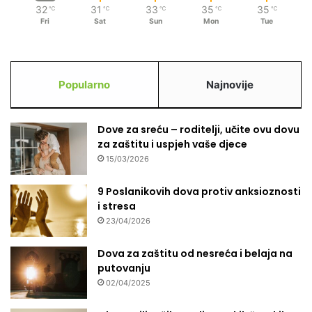
32
31
33
35
35
℃
℃
℃
℃
℃
Fri
Sat
Sun
Mon
Tue
Popularno
Najnovije
Dove za sreću – roditelji, učite ovu dovu
za zaštitu i uspjeh vaše djece
15/03/2026
9 Poslanikovih dova protiv anksioznosti
i stresa
23/04/2026
Dova za zaštitu od nesreća i belaja na
putovanju
02/04/2025