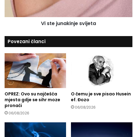
h
u
o
n
v
a
n
Vi ste junakinje svijeta
k
a
i
p
n
Povezani članci
r
j
o
e
s
s
l
v
a
i
v
j
a
e
p
t
o
OPREZ: Ovo su najčešća
O čemu je sve pisao Husein
a
mjesta gdje se sihr moze
ef. Đozo
r
pronaći
o
06/08/2026
d
06/08/2026
i
c
e